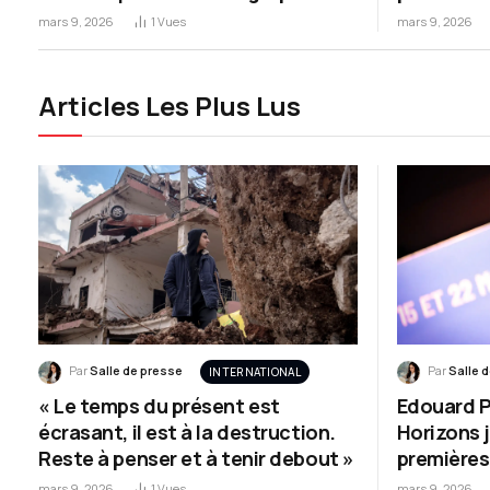
pompe, se
mars 9, 2026
1
Vues
mars 9, 2026
Articles Les Plus Lus
Par
Salle de presse
Par
Salle 
INTERNATIONAL
« Le temps du présent est
Edouard Ph
écrasant, il est à la destruction.
Horizons 
Reste à penser et à tenir debout »
premières
mars 9, 2026
1
Vues
mars 9, 2026