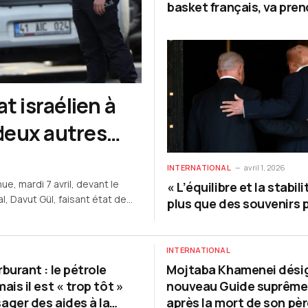
basket français, va pren
sa retraite en fin de sai
t israélien à
 deux autres
INTERNATIONAL
avril 1, 2026
ue, mardi 7 avril, devant le
« L’équilibre et la stabil
l, Davut Gül, faisant état de
plus que des souvenirs p
 alentours de 12 h 15 (heure
pays arabes du Golfe »
INTERNATIONAL
rburant : le pétrole
Mojtaba Khamenei dési
mais il est « trop tôt »
nouveau Guide suprême 
ager des aides à la
après la mort de son pèr