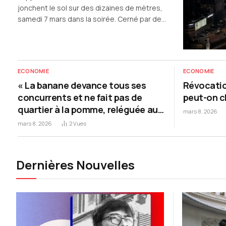
jonchent le sol sur des dizaines de mètres,
samedi 7 mars dans la soirée. Cerné par des
véhicules de police, le gratte-ciel résidentiel
de 90 étages vient d’être percuté par les
débris d’un drone iranien…
ECONOMIE
ECONOMIE
« La banane devance tous ses
Révocatio
concurrents et ne fait pas de
peut-on c
quartier à la pomme, reléguée au
mars 8, 2026
deuxième rang depuis quelque
mars 8, 2026
2
Vues
temps »
Dernières Nouvelles