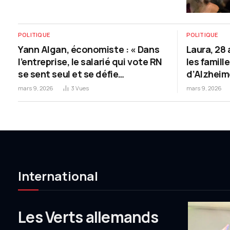
une trentaine d’années. Cette prime au
sortant potentielle est totalement
confirmée par l’enquête électorale française
POLITIQUE
POLITIQUE
menée par Ipsos BVA pour Le Monde, le
Yann Algan, économiste : « Dans
Laura, 28 
Cevipof et…
l’entreprise, le salarié qui vote RN
les famill
se sent seul et se défie
d’Alzheim
davantage de ses collègues »
mars 9, 2026
3
Vues
mars 9, 2026
International
Les Verts allemands