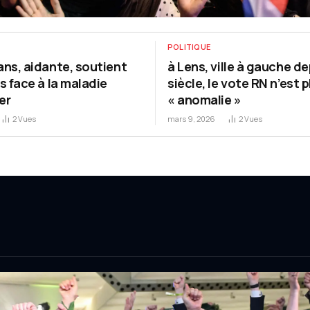
POLITIQUE
ans, aidante, soutient
à Lens, ville à gauche de
es face à la maladie
siècle, le vote RN n’est 
er
« anomalie »
2
Vues
mars 9, 2026
2
Vues