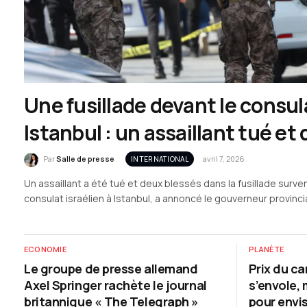
Une fusillade devant le consula
Istanbul : un assaillant tué et
blessés
Par
Salle de presse
avril 7, 2026
INTERNATIONAL
Un assaillant a été tué et deux blessés dans la fusillade surven
consulat israélien à Istanbul, a annoncé le gouverneur provincia
deux policiers légèrement blessés. L’incident s’est produit aux
locale, 11 h 15 à Paris), a fait savoir la…
ECONOMIE
PLANÈTE
Le groupe de presse allemand
Prix du ca
Axel Springer rachète le journal
s’envole, 
britannique « The Telegraph »
pour envis