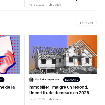
pompe » commence ce lundi
mars 9, 2026
2
Vues
Tout voir
Par
Salle de presse
ON
ECONOMIE
ne de la
Immobilier : malgré un rebond,
l’incertitude demeure en 2026
mars 9, 2026
2
Vues