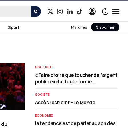
X
Instagram
LinkedIn
TikTok
(Twitter)
Sport
Marchés
S'abonner
POLITIQUE
« Faire croire que toucher de l’argent
public exclut toute forme
d’autonomie de pensée alimente un
ressentiment dangereux »
SOCIÉTÉ
Accès restreint – Le Monde
ECONOMIE
la tendance est de parier au son des
 du