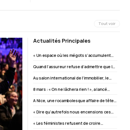
Tout voir
Actualités Principales
« Un espace où les mégots s’accumulent
signale souvent des tensions autour de la
Quand l’assureur refuse d’admettre que la
sécurité, de la tranquillité publique, du
mort par piqûre de guêpe est un accident
vivre-ensemble »
Au salon international de l’immobilier, le
secteur misait sur une reprise avant la
8 mars : « On ne lâchera rien ! », a lancé
guerre au Moyen-Orient
Gisèle Pelicot au départ de la manifestation
A Nice, une rocambolesque affaire de tête
parisienne pour les droits des femmes
de cochon bouscule la fin de la campagne
« Dire qu’autrefois nous encensions ces
municipale
combattantes kurdes que nous laissons
« Les féministes refusent de croire
massacrer aujourd’hui »
certaines victimes » : conversation avec la