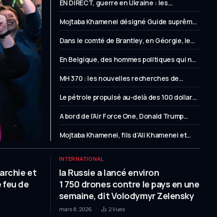
EN DIRECT, guerre en Ukraine : les
dernières informations au 9 mars 2026
Mojtaba Khamenei désigné Guide suprême,
de nouvelles frappes en Iran, en Israël, au
Dans le comté de Brantley, en Géorgie, le
Liban et à travers le Golfe
soutien zélé au président Trump, malgré
En Belgique, des hommes politiques qui ne
quelques doutes
parlent toujours pas le flamand, la langue
MH 370 : les nouvelles recherches de
d’une grande partie de leurs administrés
l’avion disparu mystérieusement il y a
Le pétrole propulsé au-delà des 100 dollars
douze ans ont été arrêtées, sans résultat
le baril par la guerre au Moyen-Orient
A bord de l’Air Force One, Donald Trump
s’exprime sur le possible envoi de troupes
Mojtaba Khamenei, fils d’Ali Khamenei et
au sol en Iran : « Il faudrait de très bonnes
proche des conservateurs, nommé
raisons »
nouveau Guide suprême d’Iran
INTERNATIONAL
archie et
la Russie a lancé environ
 feu de
1 750 drones contre le pays en une
semaine, dit Volodymyr Zelensky
mars 8, 2026
2
Vues