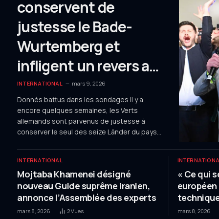
conservent de
justesse le Bade-
Wurtemberg et
infligent un revers au
parti du chancelier
INTERNATIONAL
mars 9, 2026
Donnés battus dans les sondages il y a
encore quelques semaines, les Verts
allemands sont parvenus de justesse à
conserver le seul des seize Länder du pays
qu’ils gouvernent depuis quinze ans. Lors
des élections régionales qui se sont tenues
INTERNATIONAL
INTERNATION
dimanche 8 mars dans le Land méridional du
Mojtaba Khamenei désigné
« Ce qui 
Bade-Wurtemberg, proche de…
nouveau Guide suprême iranien,
européen 
annonce l’Assemblée des experts
technique
politique 
mars 8, 2026
2
Vues
mars 8, 2026