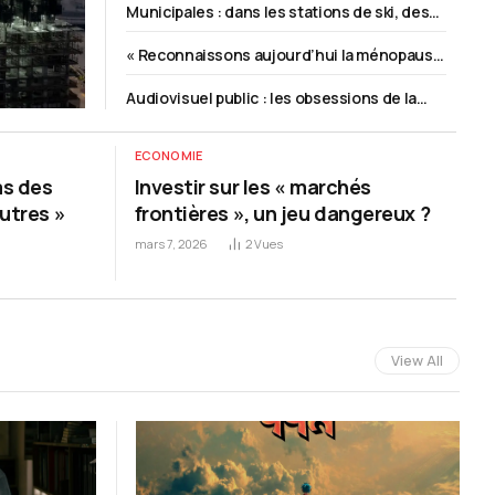
Municipales : dans les stations de ski, des
dénonce un climat délétère
municipalités face au réchauffement
« Reconnaissons aujourd’hui la ménopause
climatique
comme une problématique
Audiovisuel public : les obsessions de la
professionnelle »
commission d’enquête parlementaire
ECONOMIE
as des
Investir sur les « marchés
utres »
frontières », un jeu dangereux ?
mars 7, 2026
2
Vues
View All