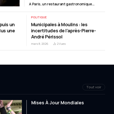
A Paris, un restaurant gastronomique
militante Diane Richard, qui publie « Lutter
converti au casher
sans se trahir »
POLITIQUE
puis un
Municipales à Moulins : les
plus une
incertitudes de l’après-Pierre-
André Périssol
mars 8, 2026
2
Vues
Tout voir
Mises À Jour Mondiales