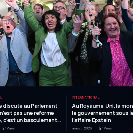
AL
INTERNATIONAL
se discute au Parlement
Au Royaume-Uni, la mon
n’est pas une réforme
le gouvernement sous le
, c’est un basculement
l’affaire Epstein
et moral »
1
Vues
mars 8, 2026
1
Vues