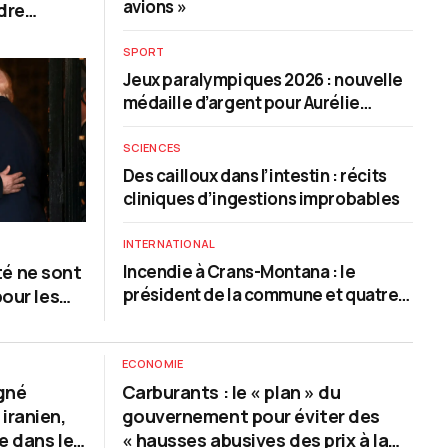
avions »
dre
son
SPORT
Jeux paralympiques 2026 : nouvelle
médaille d’argent pour Aurélie
Richard, premier titre pour la Russie
avec Varvara Voronchikhina
SCIENCES
Des cailloux dans l’intestin : récits
cliniques d’ingestions improbables
INTERNATIONAL
ité ne sont
Incendie à Crans-Montana : le
président de la commune et quatre
our les
autres personnes désormais visées
par l’enquête
ECONOMIE
gné
Carburants : le « plan » du
iranien,
gouvernement pour éviter des
e dans les
« hausses abusives des prix à la