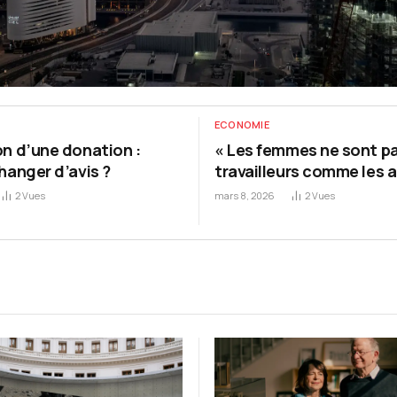
ECONOMIE
n d’une donation :
« Les femmes ne sont p
hanger d’avis ?
travailleurs comme les a
2
Vues
mars 8, 2026
2
Vues