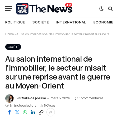
POLITIQUE
SOCIÉTÉ
INTERNATIONAL
ECONOMIE
Home
»
Au salon international de l’immobilier, le secteur misait sur une reprise avant la guerre au Moyen-Orient
SOCIÉTÉ
Au salon international de
l’immobilier, le secteur misait
sur une reprise avant la guerre
au Moyen-Orient
Par
Salle de presse
mars 8, 2026
17 commentaires
1 minute de lecture
5K
Vues