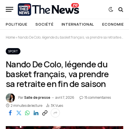
POLITIQUE
SOCIÉTÉ
INTERNATIONAL
ECONOMIE
Home
»
Nando De Colo, légende du basket français, va prendre sa retraite en fin de saison
SPORT
Nando De Colo, légende du
basket français, va prendre
sa retraite en fin de saison
Par
Salle de presse
avril 7, 2026
15 commentaires
2 minutes de lecture
3K
Vues