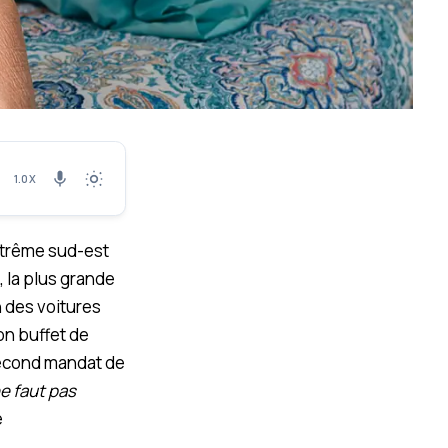
1.0X
extrême sud-est
a, la plus grande
n des voitures
on buffet de
second mandat de
 ne faut pas
e