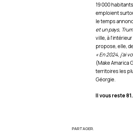
19 000 habitants
emploient surto
le temps annonc
et un pays, Tru
ville, à l’intér
propose, elle, d
« En 2024, j’ai v
(Make Amarica Gr
territoires les p
Géorgie.
Il vous reste 81
PARTAGER.