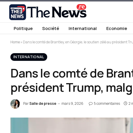
Politique
Société
International
Economie
Home
»
Dans le comté de Brantley, en Géorgie, le soutien zélé au président 
INTERNATIONAL
Dans le comté de Brant
président Trump, malg
Par
Salle de presse
mars 9, 2026
5 commentaires
2 