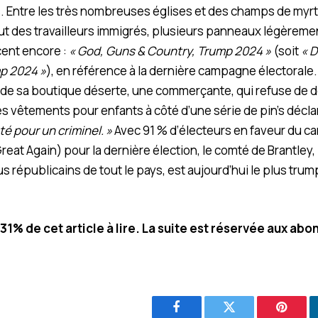
. Entre les très nombreuses églises et des champs de myrti
ut des travailleurs immigrés, plusieurs panneaux légèreme
ent encore :
« God, Guns & Country, Trump 2024 »
(soit
« D
mp 2024 »
), en référence à la dernière campagne électorale.
ieur de sa boutique déserte, une commerçante, qui refuse de
es vêtements pour enfants à côté d’une série de pin’s décla
oté pour un criminel. »
Avec 91 % d’électeurs en faveur du 
eat Again) pour la dernière élection, le comté de Brantley,
lus républicains de tout le pays, est aujourd’hui le plus trum
.31% de cet article à lire. La suite est réservée aux abo
Facebook
Twitter
Pintere