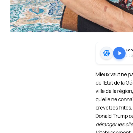
Écou
0:00
Mieux vaut ne pa
de l’Etat de la G
ville de la régi
qu’elle ne conna
crevettes frite
Donald Trump ou
déranger les cl
l’établissement,