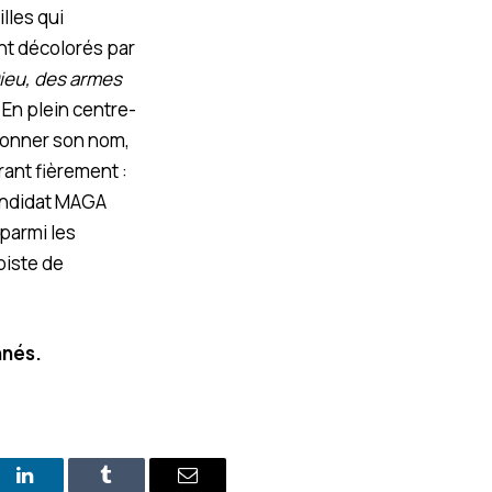
lles qui
nt décolorés par
ieu, des armes
 En plein centre-
 donner son nom,
rant fièrement :
candidat MAGA
 parmi les
piste de
nnés.
st
LinkedIn
Tumblr
E-