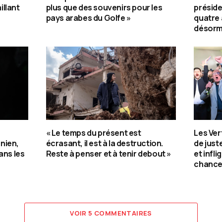
illant
plus que des souvenirs pour les
préside
pays arabes du Golfe »
quatre
désorma
« Le temps du présent est
Les Ver
nien,
écrasant, il est à la destruction.
de jus
ans les
Reste à penser et à tenir debout »
et infli
chance
VOIR 5 COMMENTAIRES