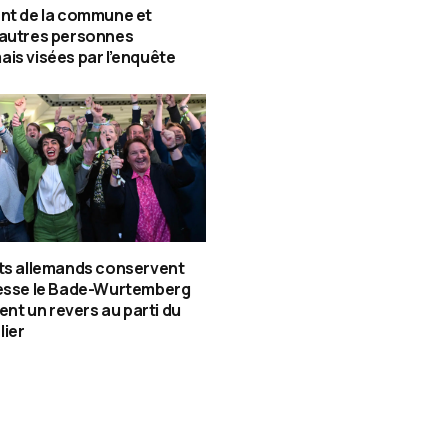
nt de la commune et
 autres personnes
is visées par l’enquête
ts allemands conservent
tesse le Bade-Wurtemberg
gent un revers au parti du
lier