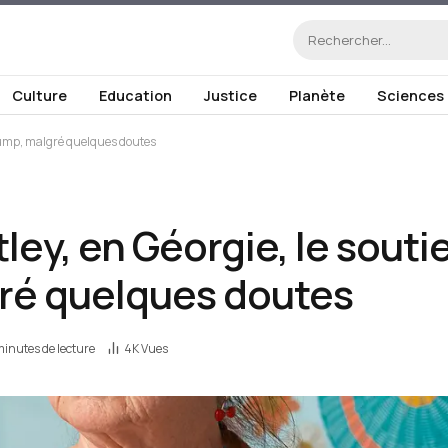
Culture
Education
Justice
Planète
Sciences
Trump, malgré quelques doutes
ley, en Géorgie, le souti
ré quelques doutes
minutes de lecture
4K
Vues