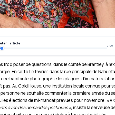
ter l'article
0:00
s trop poser de questions, dans le comté de Brantley, à l’
éorgie. En cette fin février, dans la rue principale de Nahunt
on, une habitante photographie les plaques d’immatriculatio
ît pas. Au Gold House, une institution locale connue pour s
s, personne ne souhaite commenter la première année du 
 les élections de mi-mandat prévues pour novembre.
« Il
ients avec des demandes politiques »
, insiste la serveuse d
 qui souhaite une journée
« bénie »
à tous ses habitués.