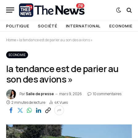
POLITIQUE
SOCIÉTÉ
INTERNATIONAL
ECONOMIE
Home
»
la tendance est de parier au son des avions »
ECONOMIE
la tendance est de parier au
son des avions »
Par
Salle de presse
mars 9, 2026
10 commentaires
2 minutes de lecture
4K
Vues