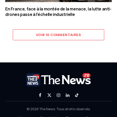
En France, face à la montée de la menace, la lutte anti-
drones passe à l’échelle industrielle
VOIR 10 COMMENTAIRES
Facebook
X
Instagram
LinkedIn
TikTok
(Twitter)
© 2026 The News. Tous droits réservés.