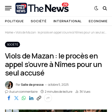
POLITIQUE
SOCIÉTÉ
INTERNATIONAL
ECONOMIE
Home
»
Viols de Mazan : le procès en appel s’ouvre à Nîmes pour un seul accusé
SOCIÉTÉ
Viols de Mazan : le procès en
appel s’ouvre à Nîmes pour un
seul accusé
Par
Salle de presse
octobre 5, 2025
Aucun commentaire
2 minutes de lecture
3K
Vues