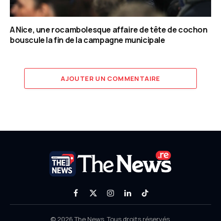
A Nice, une rocambolesque affaire de tête de cochon
bouscule la fin de la campagne municipale
AJOUTER UN COMMENTAIRE
Facebook
X
Instagram
LinkedIn
TikTok
(Twitter)
© 2026 The News. Tous droits réservés.