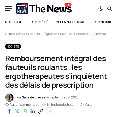
POLITIQUE
SOCIÉTÉ
INTERNATIONAL
ECONOMIE
Home
»
Remboursement intégral des fauteuils roulants : les ergothérapeutes s’inquiètent des délais de prescription
SOCIÉTÉ
Remboursement intégral des
fauteuils roulants : les
ergothérapeutes s’inquiètent
des délais de prescription
Par
Salle de presse
septembre 30, 2025
Aucun commentaire
1 minute de lecture
2K
Vues