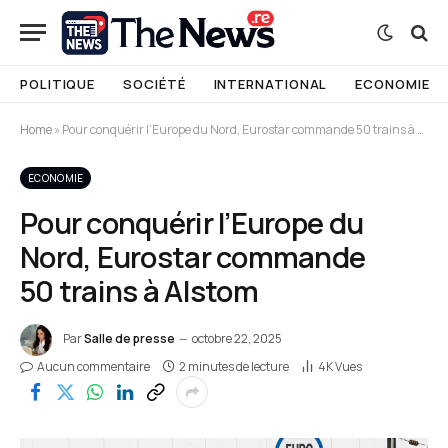
POLITIQUE
SOCIÉTÉ
INTERNATIONAL
ECONOMIE
Home
»
Pour conquérir l’Europe du Nord, Eurostar commande 50 trains à Alstom
ECONOMIE
Pour conquérir l’Europe du
Nord, Eurostar commande
50 trains à Alstom
Par
Salle de presse
octobre 22, 2025
Aucun commentaire
2 minutes de lecture
4K
Vues