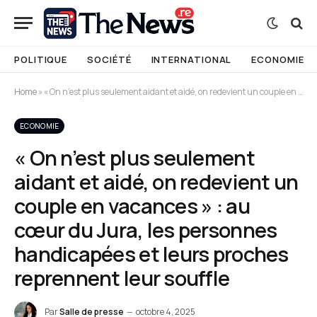
POLITIQUE
SOCIÉTÉ
INTERNATIONAL
ECONOMIE
Home
»
« On n’est plus seulement aidant et aidé, on redevient un couple en vacances » : au cœur du Jura, les personnes handicapées et leurs proches reprennent leur souffle
ECONOMIE
« On n’est plus seulement
aidant et aidé, on redevient un
couple en vacances » : au
cœur du Jura, les personnes
handicapées et leurs proches
reprennent leur souffle
Par
Salle de presse
octobre 4, 2025