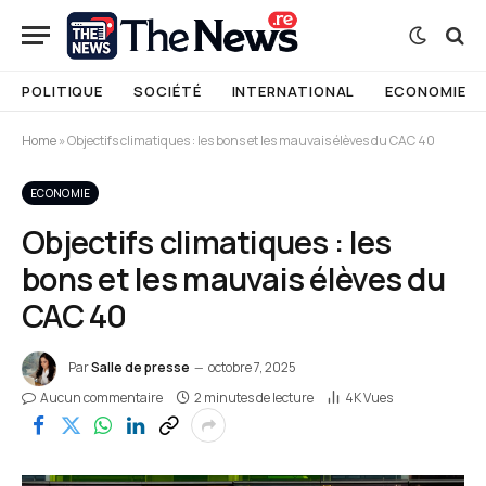
POLITIQUE
SOCIÉTÉ
INTERNATIONAL
ECONOMIE
Home
»
Objectifs climatiques : les bons et les mauvais élèves du CAC 40
ECONOMIE
Objectifs climatiques : les
bons et les mauvais élèves du
CAC 40
Par
Salle de presse
octobre 7, 2025
Aucun commentaire
2 minutes de lecture
4K
Vues