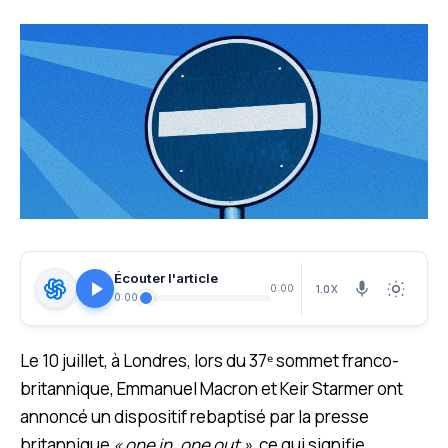
Écouter l'article
1.0X
0:00
0:00
L
e 10 juillet, à Londres, lors du 37ᵉ sommet franco-
britannique, Emmanuel Macron et Keir Starmer ont
annoncé un dispositif rebaptisé par la presse
britannique
« one in, one out »
, ce qui signifie