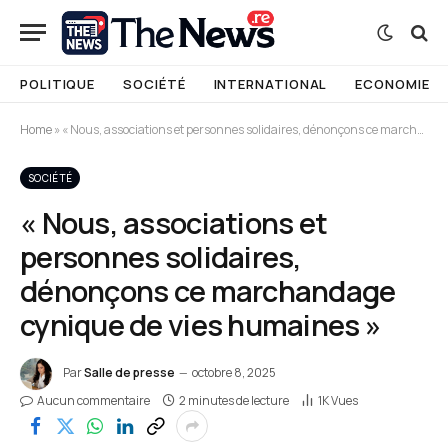
POLITIQUE
SOCIÉTÉ
INTERNATIONAL
ECONOMIE
Home
»
« Nous, associations et personnes solidaires, dénonçons ce marchandage cynique de vies humaines »
SOCIÉTÉ
« Nous, associations et
personnes solidaires,
dénonçons ce marchandage
cynique de vies humaines »
Par
Salle de presse
octobre 8, 2025
Aucun commentaire
2 minutes de lecture
1K
Vues