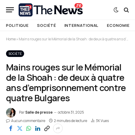
POLITIQUE
SOCIÉTÉ
INTERNATIONAL
ECONOMIE
Home
»
Mains rouges sur le Mémorial de la Shoah : de deux à quatre ans d’emprisonnement contre quatre Bulgares
SOCIÉTÉ
Mains rouges sur le Mémorial
de la Shoah : de deux à quatre
ans d’emprisonnement contre
quatre Bulgares
Par
Salle de presse
octobre 31, 2025
Aucun commentaire
2 minutes de lecture
3K
Vues