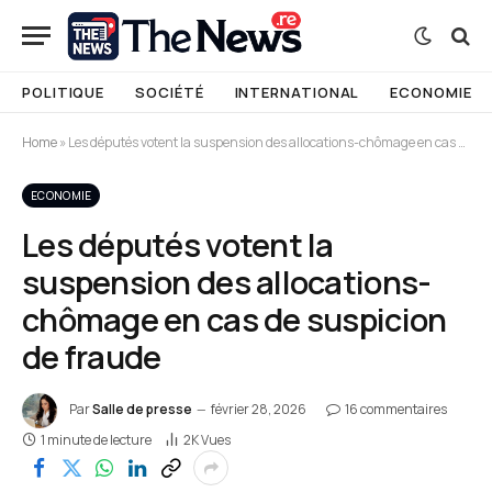
POLITIQUE
SOCIÉTÉ
INTERNATIONAL
ECONOMIE
Home
»
Les députés votent la suspension des allocations-chômage en cas de suspicion de fraude
ECONOMIE
Les députés votent la
suspension des allocations-
chômage en cas de suspicion
de fraude
Par
Salle de presse
février 28, 2026
16 commentaires
1 minute de lecture
2K
Vues