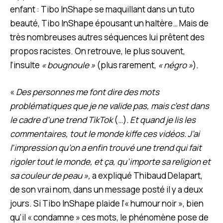
enfant : Tibo InShape se maquillant dans un tuto
beauté, Tibo InShape épousant un haltère… Mais de
très nombreuses autres séquences lui prêtent des
propos racistes. On retrouve, le plus souvent,
l’insulte
« bougnoule »
(plus rarement,
« négro »
)
.
«
Des personnes me font dire des mots
problématiques que je ne valide pas, mais c’est dans
le cadre d’une trend TikTok
(…)
. Et quand je lis les
commentaires, tout le monde kiffe ces vidéos. J’ai
l’impression qu’on a enfin trouvé une trend qui fait
rigoler tout le monde, et ça, qu’importe sa religion et
sa couleur de peau »,
a expliqué Thibaud Delapart,
de son vrai nom, dans un message posté il y a deux
jours. Si Tibo InShape plaide l’« humour noir », bien
qu’il « condamne » ces mots, le phénomène pose de