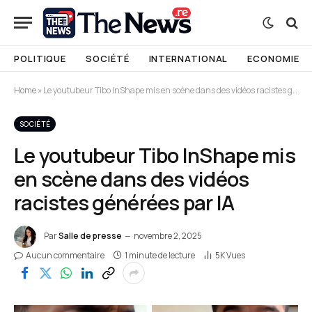
POLITIQUE
SOCIÉTÉ
INTERNATIONAL
ECONOMIE
Home
»
Le youtubeur Tibo InShape mis en scène dans des vidéos racistes générées par IA
SOCIÉTÉ
Le youtubeur Tibo InShape mis
en scène dans des vidéos
racistes générées par IA
Par
Salle de presse
novembre 2, 2025
Aucun commentaire
1 minute de lecture
5K
Vues