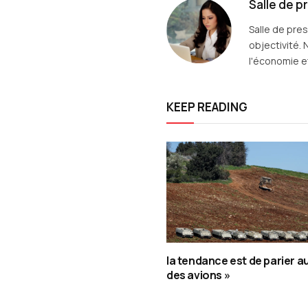
Salle de p
Salle de pre
objectivité. 
l'économie et
KEEP READING
la tendance est de parier a
des avions »