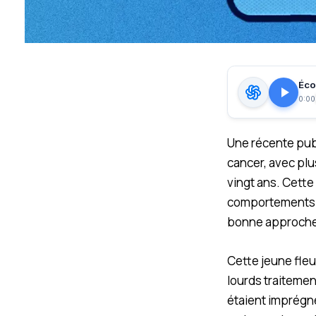
Écou
0:00
U
ne récente pub
cancer, avec pl
vingt ans. Cette
comportements in
bonne approche
Cette jeune fleu
lourds traitement
étaient imprégn