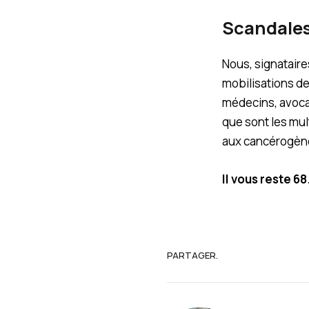
Scandales
Nous, signataires
mobilisations de 
médecins, avocat
que sont les mult
aux cancérogèn
Il vous reste 6
PARTAGER.