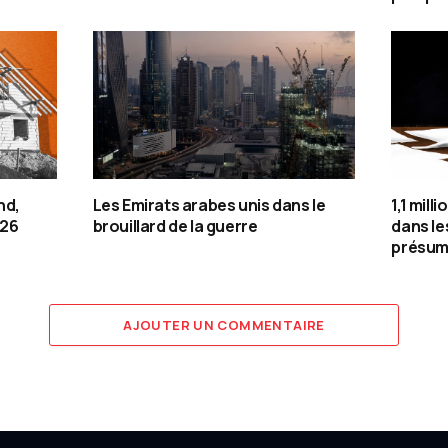
nd,
Les Emirats arabes unis dans le
1,1 mill
026
brouillard de la guerre
dans le
présum
AJOUTER UN COMMENTAIRE