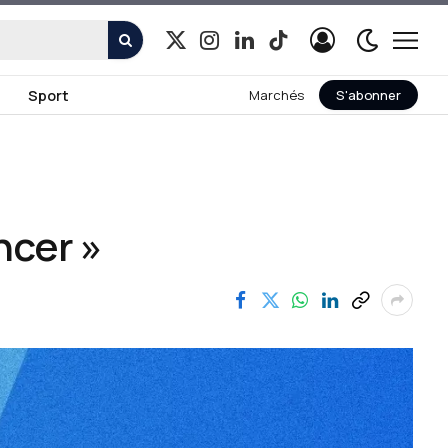
X
Instagram
LinkedIn
TikTok
(Twitter)
Sport
Marchés
S'abonner
ncer »