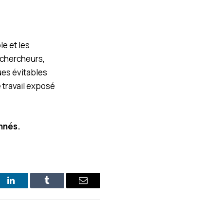
le et les
, chercheurs,
ues évitables
e travail exposé
onnés.
st
LinkedIn
Tumblr
E-
mail