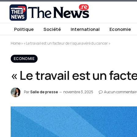
Politique
Société
International
Economie
Home
»
« Le travail est un facteur de risque avéré du cancer »
ECONOMIE
« Le travail est un fac
Par
Salle de presse
novembre 3, 2025
Aucun commentair