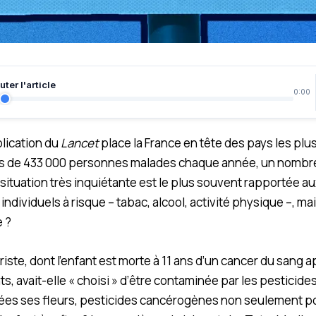
ter l'article
0:00
lication du
Lancet
place la France en tête des pays les plu
us de 433 000 personnes malades chaque année, un nombre
 situation très inquiétante est le plus souvent rapportée a
dividuels à risque – tabac, alcool, activité physique –, mai
 ?
riste, dont l’enfant est morte à 11 ans d’un cancer du sang 
s, avait-elle « choisi » d’être contaminée par les pesticide
ées ses fleurs, pesticides cancérogènes non seulement 