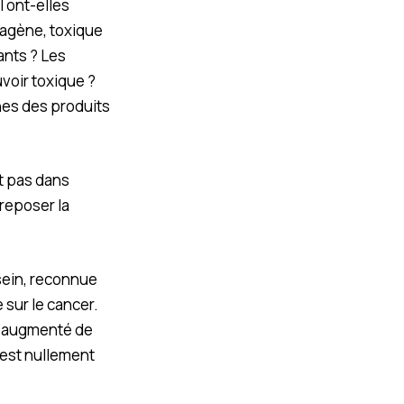
l ont-elles
utagène, toxique
ants ? Les
uvoir toxique ?
es des produits
nt pas dans
 reposer la
 sein, reconnue
 sur le cancer.
s augmenté de
’est nullement