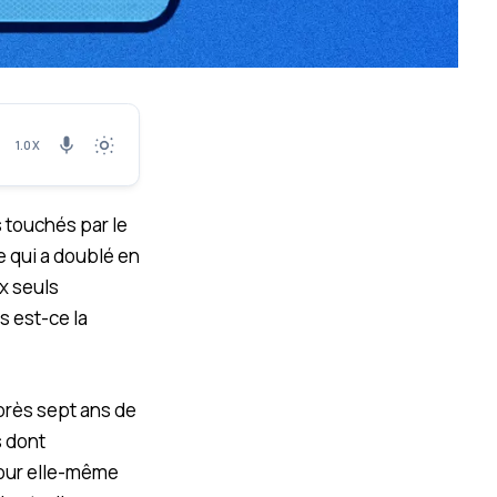
1.0X
s touchés par le
 qui a doublé en
ux seuls
s est-ce la
après sept ans de
s dont
pour elle-même