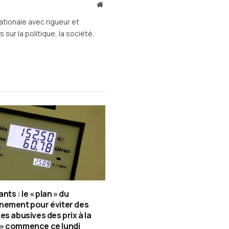
Site
web
ationale avec rigueur et
sur la politique, la société,
ts : le « plan » du
nement pour éviter des
es abusives des prix à la
» commence ce lundi