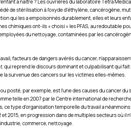
’enfant à naître ? Les ouvrières du laboratoire Tetra Medica
océdé de stérilisation à l’oxyde d’éthylène, cancérogène, m
tion qui les a empoisonnés durablement, elles et leurs enf
nes chimiques ont-ils « choisi » les PFAS, au redoutable po
 employées du nettoyage, contaminées par les cancérogèn
ravail, facteurs de dangers avérés du cancer, n’apparaisse
t
, qui reprend le discours dominant et culpabilisant qui fait
e la survenue des cancers sur les victimes elles-mêmes.
it ou posté, par exemple, est l’une des causes du cancer du
omme telle en 2007 par le Centre international de recherche
, ce type d’organisation temporelle du travail a néanmoin
 et 2015, en progression dans de multiples secteurs où il n
 industrie, commerce, nettoyage.