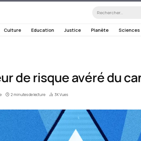
Culture
Education
Justice
Planète
Sciences
teur de risque avéré du ca
e
2 minutes de lecture
3K
Vues