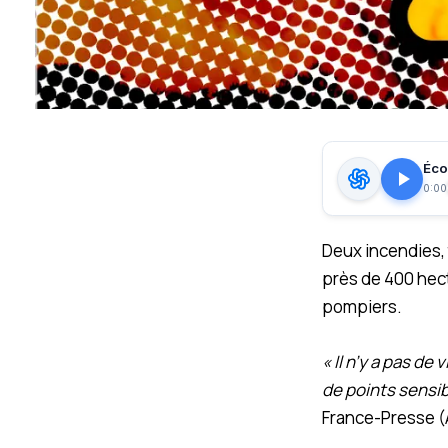
Écou
0:00
Deux incendies, 
près de 400 hect
pompiers.
« Il n’y a pas de
de points sensib
France-Presse (A