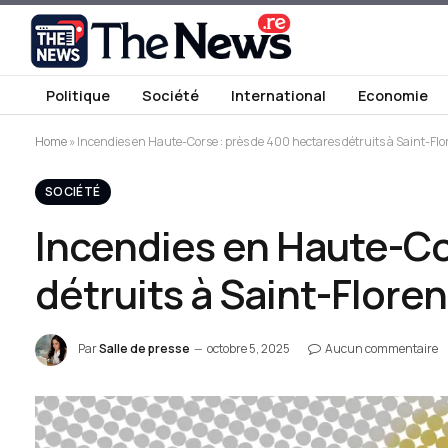
Politique
Société
International
Economie
Home
»
Incendies en Haute-Corse : près de 400 hectares détruits à Saint-Flor
SOCIÉTÉ
Incendies en Haute-Co
détruits à Saint-Floren
Par
Salle de presse
octobre 5, 2025
Aucun commentaire