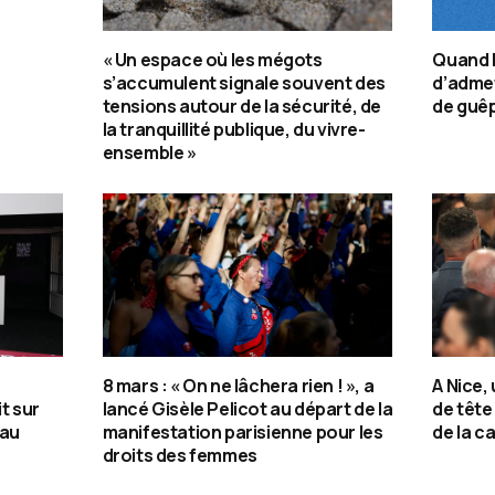
« Un espace où les mégots
Quand l
s’accumulent signale souvent des
d’admet
tensions autour de la sécurité, de
de guêp
la tranquillité publique, du vivre-
ensemble »
8 mars : « On ne lâchera rien ! », a
A Nice,
it sur
lancé Gisèle Pelicot au départ de la
de tête
 au
manifestation parisienne pour les
de la 
droits des femmes