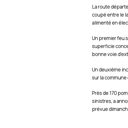
La route départe
coupé entre le la
alimenté en élect
Un premier feu s
superficie conce
bonne voie d’ext
Un deuxième ince
sur la commune 
Près de 170 pomp
sinistres, a ann
prévue dimanche