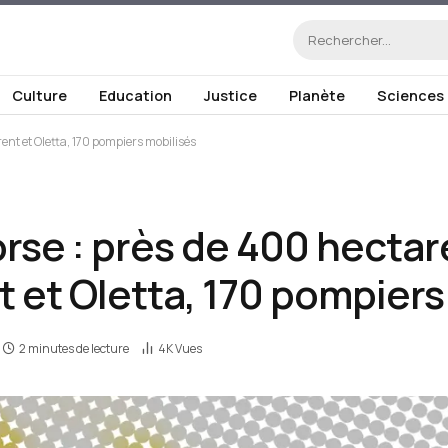
Culture
Education
Justice
Planète
Sciences
ent et Oletta, 170 pompiers mobilisés
rse : près de 400 hectar
t et Oletta, 170 pompiers
2 minutes de lecture
4K
Vues