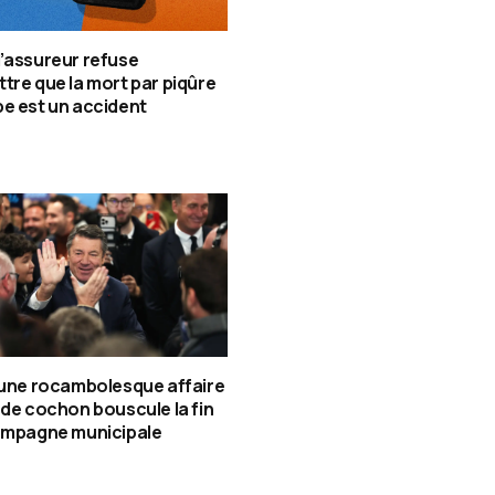
’assureur refuse
tre que la mort par piqûre
e est un accident
 une rocambolesque affaire
 de cochon bouscule la fin
campagne municipale