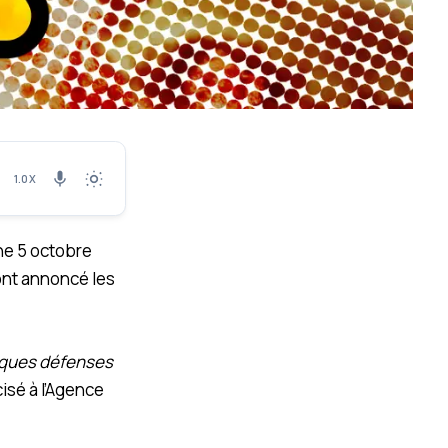
1.0X
che 5 octobre
ont annoncé les
uelques défenses
cisé à l’Agence