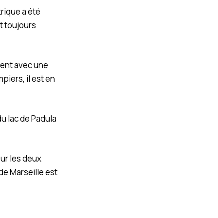
rique a été
st toujours
rent avec une
iers, il est en
u lac de Padula
ur les deux
de Marseille est