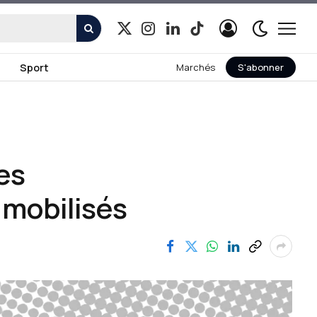
X
Instagram
LinkedIn
TikTok
(Twitter)
Sport
Marchés
S'abonner
es
 mobilisés