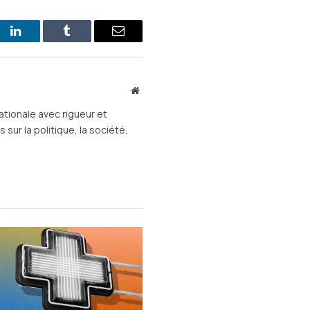
st
LinkedIn
Tumblr
E-
mail
Site
web
ationale avec rigueur et
sur la politique, la société,