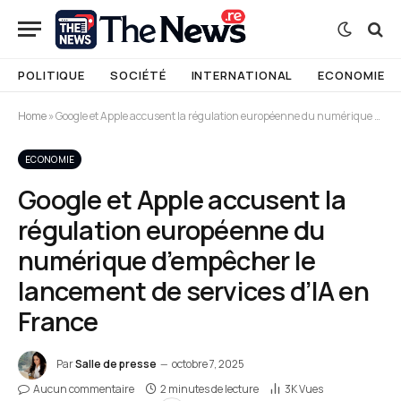
POLITIQUE
SOCIÉTÉ
INTERNATIONAL
ECONOMIE
Home
»
Google et Apple accusent la régulation européenne du numérique d’empêcher le lancement de services d’IA en France
ECONOMIE
Google et Apple accusent la
régulation européenne du
numérique d’empêcher le
lancement de services d’IA en
France
Par
Salle de presse
octobre 7, 2025
Aucun commentaire
2 minutes de lecture
3K
Vues