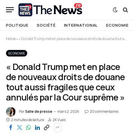
POLITIQUE
SOCIÉTÉ
INTERNATIONAL
ECONOMIE
Home
»
« Donald Trump met en place de nouveaux droits de douane tout aussi fragiles que ceux annulés par la Cour suprême »
ECONOMIE
« Donald Trump met en place
de nouveaux droits de douane
tout aussi fragiles que ceux
annulés par la Cour suprême »
Par
Salle de presse
mars 2, 2026
20 commentaires
2 minutes de lecture
2K
Vues