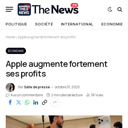
POLITIQUE
SOCIÉTÉ
INTERNATIONAL
ECONOMIE
Home
»
Apple augmente fortement ses profits
ECONOMIE
Apple augmente fortement
ses profits
Par
Salle de presse
octobre 31, 2025
Aucun commentaire
2 minutes de lecture
3K
Vues