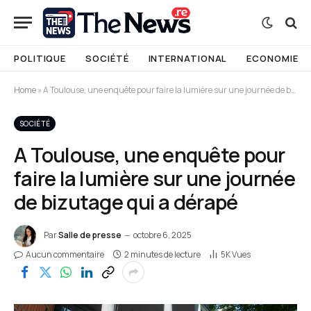
POLITIQUE
SOCIÉTÉ
INTERNATIONAL
ECONOMIE
Home
»
A Toulouse, une enquête pour faire la lumière sur une journée de bizutage qui a dérapé
SOCIÉTÉ
A Toulouse, une enquête pour
faire la lumière sur une journée
de bizutage qui a dérapé
Par
Salle de presse
octobre 6, 2025
Aucun commentaire
2 minutes de lecture
5K
Vues