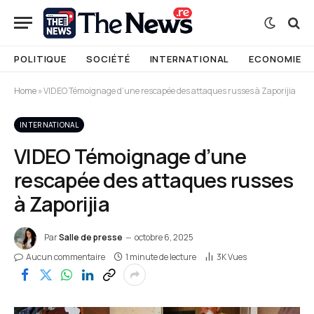
POLITIQUE
SOCIÉTÉ
INTERNATIONAL
ECONOMIE
Home
»
VIDEO Témoignage d’une rescapée des attaques russes à Zaporijia
INTERNATIONAL
VIDEO Témoignage d’une
rescapée des attaques russes
à Zaporijia
Par
Salle de presse
octobre 6, 2025
Aucun commentaire
1 minute de lecture
3K
Vues