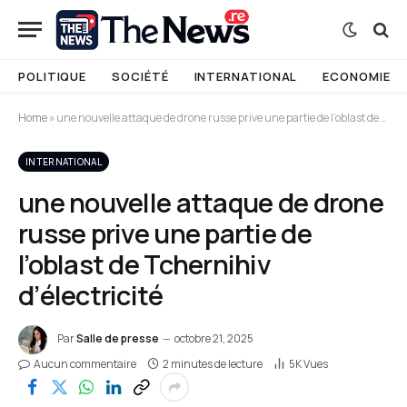
POLITIQUE
SOCIÉTÉ
INTERNATIONAL
ECONOMIE
Home
»
une nouvelle attaque de drone russe prive une partie de l’oblast de Tchernihiv d’électricité
INTERNATIONAL
une nouvelle attaque de drone
russe prive une partie de
l’oblast de Tchernihiv
d’électricité
Par
Salle de presse
octobre 21, 2025
Aucun commentaire
2 minutes de lecture
5K
Vues