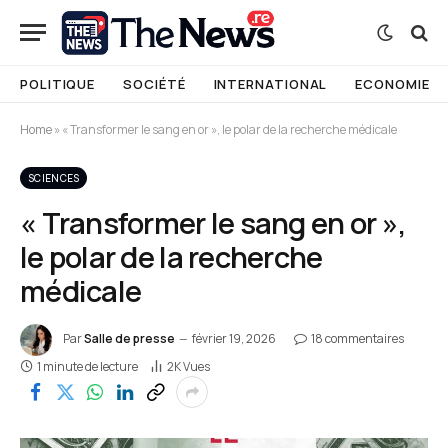
POLITIQUE
SOCIÉTÉ
INTERNATIONAL
ECONOMIE
Home
»
« Transformer le sang en or », le polar de la recherche médicale
SCIENCES
« Transformer le sang en or »,
le polar de la recherche
médicale
Par
Salle de presse
février 19, 2026
18 commentaires
1 minute de lecture
2K
Vues