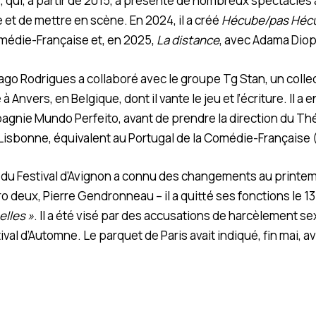
 qui, à partir de 2015, a présenté de nombreux spectacles 
e et de mettre en scène. En 2024, il a créé
Hécube/pas Héc
omédie-Française et, en 2025,
La distance
, avec Adama Diop
ago Rodrigues a collaboré avec le groupe Tg Stan, un collec
Anvers, en Belgique, dont il vante le jeu et l’écriture. Il a 
agnie Mundo Perfeito, avant de prendre la direction du Thé
 Lisbonne, équivalent au Portugal de la Comédie-Française
du Festival d’Avignon a connu des changements au printem
 deux, Pierre Gendronneau – il a quitté ses fonctions le 13
elles »
. Il a été visé par des accusations de harcèlement sex
stival d’Automne. Le parquet de Paris avait indiqué, fin mai, a