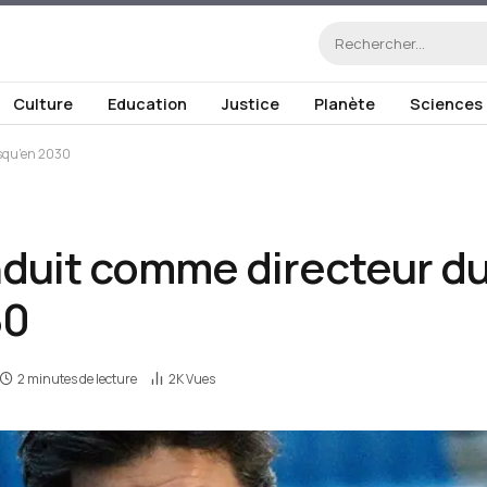
Culture
Education
Justice
Planète
Sciences
usqu’en 2030
duit comme directeur du 
30
2 minutes de lecture
2K
Vues