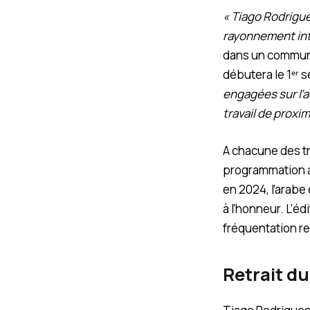
« Tiago Rodrigue
rayonnement inte
dans un communi
débutera le 1ᵉʳ
engagées sur l’ac
travail de proxim
A chacune des tr
programmation ava
en 2024, l’arabe
à l’honneur. L’é
fréquentation r
Retrait d