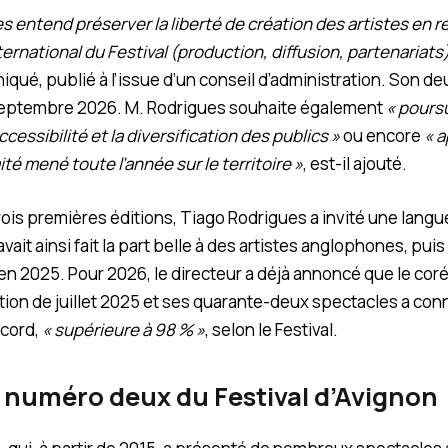
s entend préserver la liberté de création des artistes en r
rnational du Festival (production, diffusion, partenariats)
qué, publié à l’issue d’un conseil d’administration. Son 
 septembre 2026. M. Rodrigues souhaite également
« poursu
cessibilité et la diversification des publics »
ou encore
« a
ité mené toute l’année sur le territoire »
, est-il ajouté.
ois premières éditions, Tiago Rodrigues a invité une langue
it ainsi fait la part belle à des artistes anglophones, puis 
 en 2025. Pour 2026, le directeur a déjà annoncé que le cor
dition de juillet 2025 et ses quarante-deux spectacles a co
ecord,
« supérieure à 98 % »
, selon le Festival.
u numéro deux du Festival d’Avignon