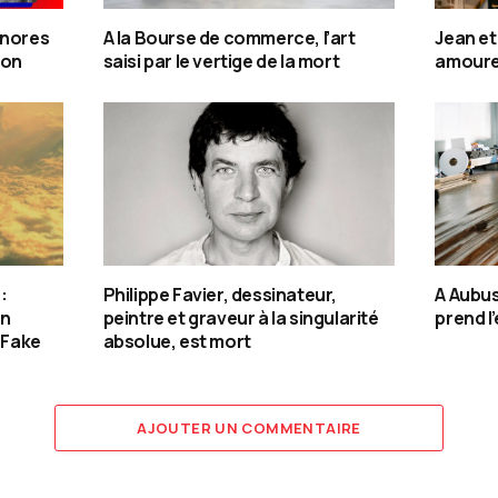
onores
A la Bourse de commerce, l’art
Jean et
ton
saisi par le vertige de la mort
amoure
:
Philippe Favier, dessinateur,
A Aubus
en
peintre et graveur à la singularité
prend l
n Fake
absolue, est mort
AJOUTER UN COMMENTAIRE