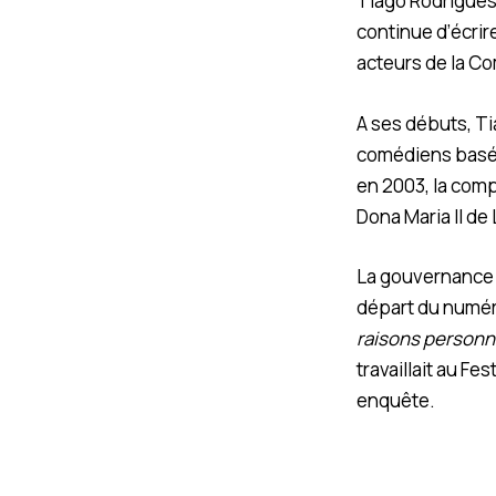
Tiago Rodrigues,
continue d’écrir
acteurs de la C
A ses débuts, Ti
comédiens basé à 
en 2003, la comp
Dona Maria II de
La gouvernance 
départ du numéro
raisons personn
travaillait au Fe
enquête.