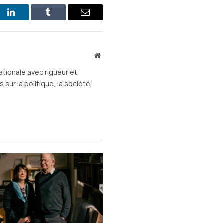
st
LinkedIn
Tumblr
E-
mail
Site
web
ationale avec rigueur et
sur la politique, la société,