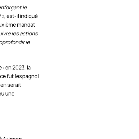
enforçant le
 »
, est-il indiqué
deuxième mandat
ivre les actions
pprofondir le
 : en 2023, la
ce fut l’espagnol
éen serait
nnu une