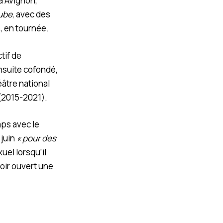
à Avignon,
ube
, avec des
, en tournée.
tif de
ensuite cofondé,
âtre national
 (2015-2021).
ps avec le
 juin
« pour des
uel lorsqu’il
voir ouvert une