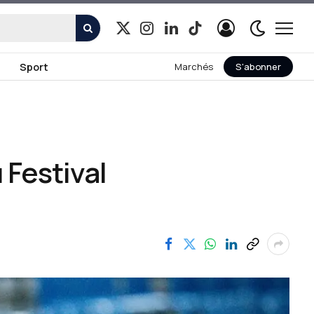
X
Instagram
LinkedIn
TikTok
(Twitter)
Sport
Marchés
S'abonner
Festival