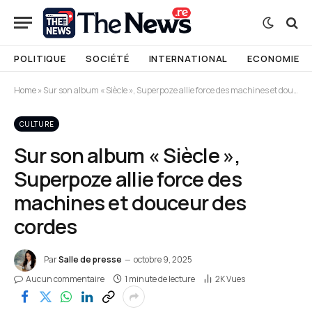
POLITIQUE
SOCIÉTÉ
INTERNATIONAL
ECONOMIE
Home
»
Sur son album « Siècle », Superpoze allie force des machines et douceur des cordes
CULTURE
Sur son album « Siècle »,
Superpoze allie force des
machines et douceur des
cordes
Par
Salle de presse
octobre 9, 2025
Aucun commentaire
1 minute de lecture
2K
Vues