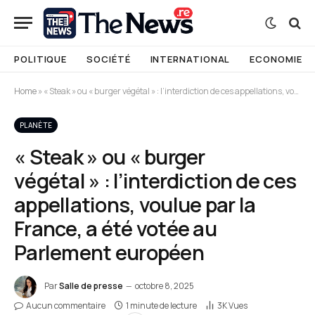
POLITIQUE
SOCIÉTÉ
INTERNATIONAL
ECONOMIE
Home
»
« Steak » ou « burger végétal » : l’interdiction de ces appellations, voulue par la France, a été votée au Parlement européen
PLANÈTE
« Steak » ou « burger
végétal » : l’interdiction de ces
appellations, voulue par la
France, a été votée au
Parlement européen
Par
Salle de presse
octobre 8, 2025
Aucun commentaire
1 minute de lecture
3K
Vues