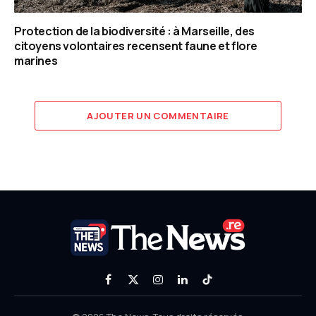
Protection de la biodiversité : à Marseille, des
citoyens volontaires recensent faune et flore
marines
AJOUTER UN COMMENTAIRE
Facebook
X
Instagram
LinkedIn
TikTok
(Twitter)