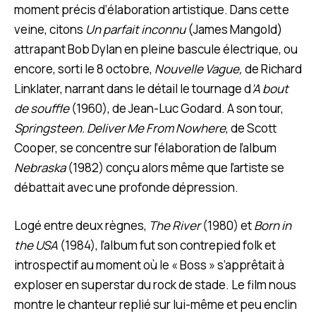
moment précis d’élaboration artistique. Dans cette
veine, citons
Un parfait inconnu
(James Mangold)
attrapant Bob Dylan en pleine bascule électrique, ou
encore, sorti le 8 octobre,
Nouvelle Vague,
de Richard
Linklater, narrant dans le détail le tournage d
’A bout
de souffle
(1960), de Jean-Luc Godard. A son tour,
Springsteen. Deliver Me From Nowhere
, de Scott
Cooper, se concentre sur l’élaboration de l’album
Nebraska
(1982) conçu alors même que l’artiste se
débattait avec une profonde dépression.
Logé entre deux règnes,
The River
(1980) et
Born in
the USA
(1984), l’album fut son contrepied folk et
introspectif au moment où le « Boss » s’apprêtait à
exploser en superstar du rock de stade. Le film nous
montre le chanteur replié sur lui-même et peu enclin