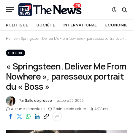
POLITIQUE
SOCIÉTÉ
INTERNATIONAL
ECONOMIE
Home
»
« Springsteen. Deliver Me From Nowhere », paresseux portrait du « Boss »
CULTURE
« Springsteen. Deliver Me From
Nowhere », paresseux portrait
du « Boss »
Par
Salle de presse
octobre 22, 2025
Aucun commentaire
2 minutes de lecture
4K
Vues