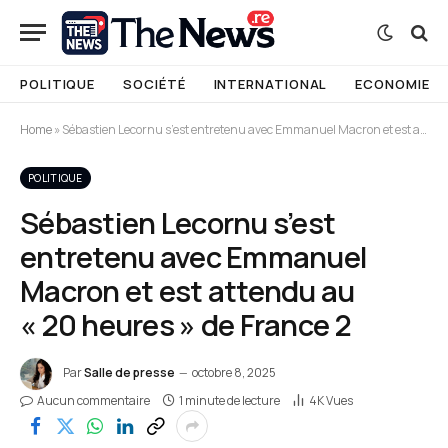
POLITIQUE
SOCIÉTÉ
INTERNATIONAL
ECONOMIE
Home
»
Sébastien Lecornu s’est entretenu avec Emmanuel Macron et est attendu au « 20 heures » de France 2
POLITIQUE
Sébastien Lecornu s’est
entretenu avec Emmanuel
Macron et est attendu au
« 20 heures » de France 2
Par
Salle de presse
octobre 8, 2025
Aucun commentaire
1 minute de lecture
4K
Vues