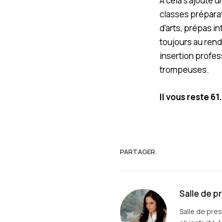
A cela s’ajoute 
classes prépara
d’arts, prépas i
toujours au rend
insertion profes
trompeuses.
Il vous reste 61
PARTAGER.
Salle de p
Salle de pre