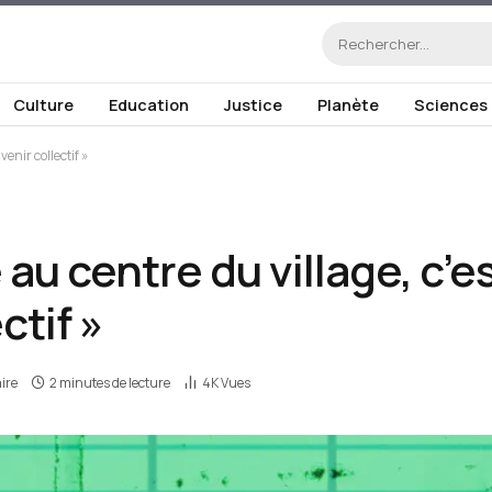
Culture
Education
Justice
Planète
Sciences
enir collectif »
au centre du village, c’es
ctif »
ire
2 minutes de lecture
4K
Vues