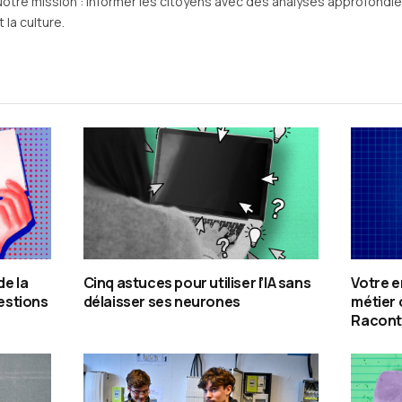
Notre mission : informer les citoyens avec des analyses approfondies 
 la culture.
de la
Cinq astuces pour utiliser l’IA sans
Votre e
estions
délaisser ses neurones
métier 
Racont