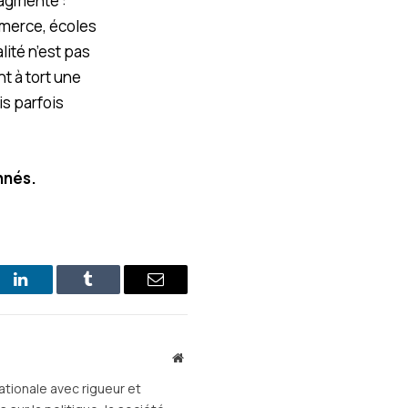
ragmenté :
mmerce, écoles
lité n’est pas
t à tort une
is parfois
onnés.
st
LinkedIn
Tumblr
E-
mail
Site
web
ationale avec rigueur et