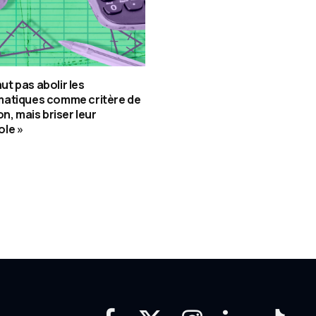
faut pas abolir les
atiques comme critère de
on, mais briser leur
le »