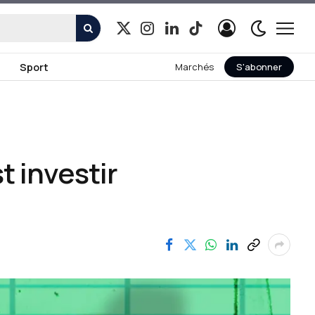
X
Instagram
LinkedIn
TikTok
(Twitter)
Sport
Marchés
S'abonner
t investir