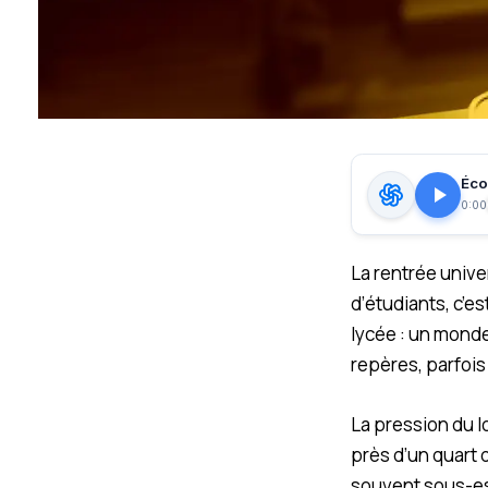
Écou
0:00
La rentrée unive
d’étudiants, c’e
lycée : un mond
repères, parfois 
La pression du lo
près d’un quart 
souvent sous-e