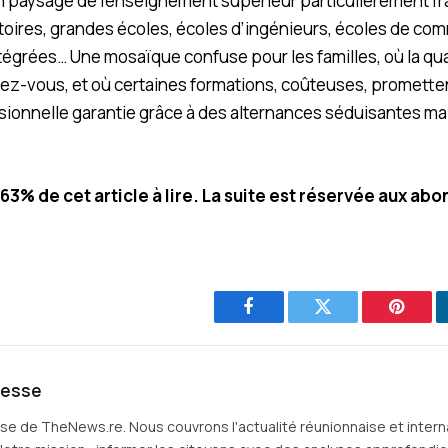
un paysage de l’enseignement supérieur particulièrement f
toires, grandes écoles, écoles d’ingénieurs, écoles de co
ntégrées… Une mosaïque confuse pour les familles, où la qua
ez-vous, et où certaines formations, coûteuses, prometten
sionnelle garantie grâce à des alternances séduisantes ma
.63% de cet article à lire. La suite est réservée aux ab
Facebook
Twitter
Pintere
resse
sse de TheNews.re. Nous couvrons l'actualité réunionnaise et intern