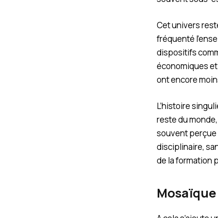
Cet univers rest
fréquenté l’ense
dispositifs com
économiques et p
ont encore moins
L’histoire singul
reste du monde, 
souvent perçue 
disciplinaire, s
de la formation 
Mosaïque