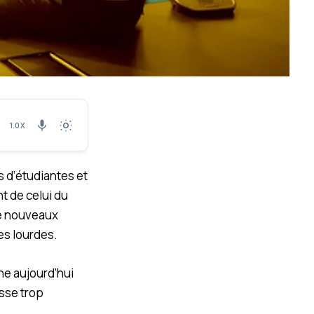
1.0X
s d’étudiantes et
nt de celui du
de nouveaux
les lourdes.
che aujourd’hui
isse trop