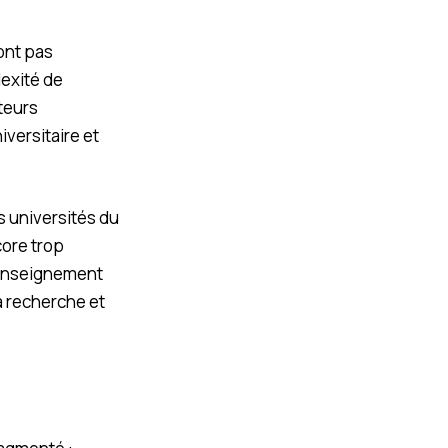
ont pas
lexité de
teurs
versitaire et
es universités du
core trop
’enseignement
a recherche et