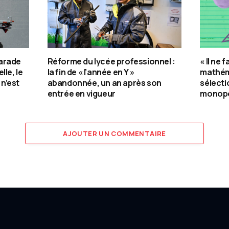
arade
Réforme du lycée professionnel :
« Il ne 
lle, le
la fin de « l’année en Y »
mathém
 n’est
abandonnée, un an après son
sélecti
entrée en vigueur
monopo
AJOUTER UN COMMENTAIRE