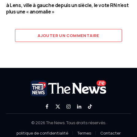
à Lens, ville à gauche depuis un siècle, le vote RN n’est
plus une « anomalie »
AJOUTER UN COMMENTAIRE
Facebook
X
Instagram
LinkedIn
TikTok
(Twitter)
© 2026 The News. Tous droits réservés.
politique de confidentialité
Termes
Contacter