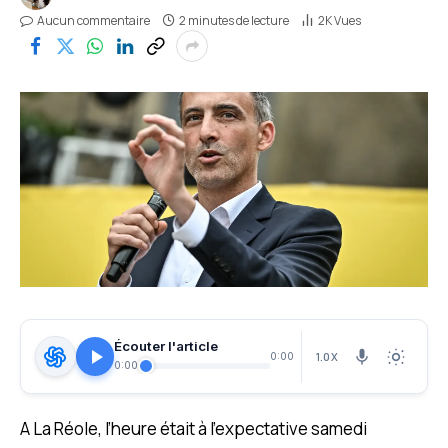
Aucun commentaire
2 minutes de lecture
2K
Vues
Écouter l'article
1.0X
0:00
0:00
A La Réole, l’heure était à l’expectative samedi