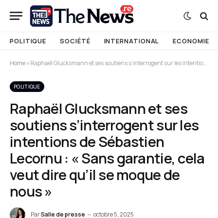
POLITIQUE
SOCIÉTÉ
INTERNATIONAL
ECONOMIE
Home
»
Raphaël Glucksmann et ses soutiens s’interrogent sur les intentions de Sébastien Lecornu : « Sans garantie, cela veut dire qu’il se moque de nous »
POLITIQUE
Raphaël Glucksmann et ses
soutiens s’interrogent sur les
intentions de Sébastien
Lecornu : « Sans garantie, cela
veut dire qu’il se moque de
nous »
Par
Salle de presse
octobre 5, 2025