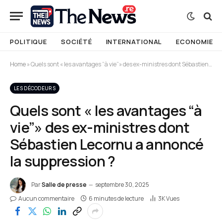
POLITIQUE
SOCIÉTÉ
INTERNATIONAL
ECONOMIE
Home
»
Quels sont « les avantages “à vie”» des ex-ministres dont Sébastien Lecornu a annoncé la suppression ?
LES DÉCODEURS
Quels sont « les avantages “à
vie”» des ex-ministres dont
Sébastien Lecornu a annoncé
la suppression ?
Par
Salle de presse
septembre 30, 2025
Aucun commentaire
6 minutes de lecture
3K
Vues