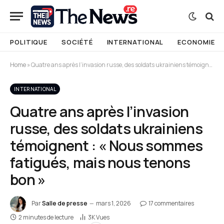
POLITIQUE
SOCIÉTÉ
INTERNATIONAL
ECONOMIE
Home
»
Quatre ans après l’invasion russe, des soldats ukrainiens témoignent : « Nous sommes fatigués, mais nous tenons bon »
INTERNATIONAL
Quatre ans après l’invasion
russe, des soldats ukrainiens
témoignent : « Nous sommes
fatigués, mais nous tenons
bon »
Par
Salle de presse
mars 1, 2026
17 commentaires
2 minutes de lecture
3K
Vues