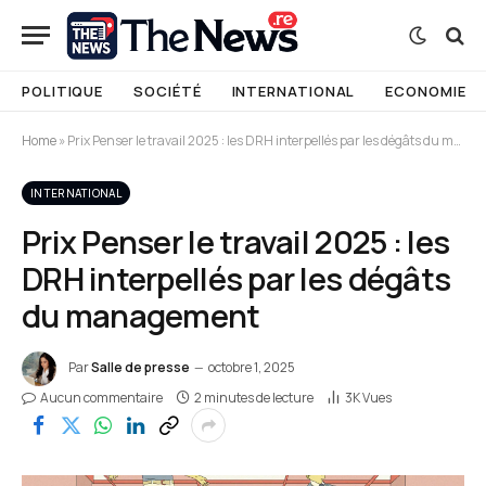
POLITIQUE
SOCIÉTÉ
INTERNATIONAL
ECONOMIE
Home
»
Prix Penser le travail 2025 : les DRH interpellés par les dégâts du management
INTERNATIONAL
Prix Penser le travail 2025 : les
DRH interpellés par les dégâts
du management
Par
Salle de presse
octobre 1, 2025
Aucun commentaire
2 minutes de lecture
3K
Vues