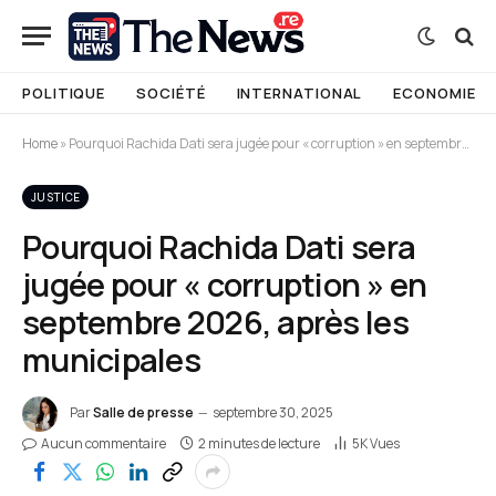
POLITIQUE
SOCIÉTÉ
INTERNATIONAL
ECONOMIE
Home
»
Pourquoi Rachida Dati sera jugée pour « corruption » en septembre 2026, après les municipales
JUSTICE
Pourquoi Rachida Dati sera
jugée pour « corruption » en
septembre 2026, après les
municipales
Par
Salle de presse
septembre 30, 2025
Aucun commentaire
2 minutes de lecture
5K
Vues