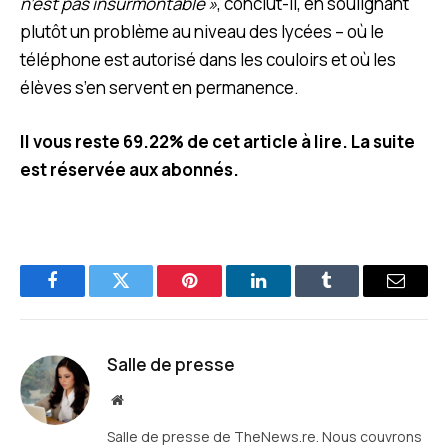
n’est pas insurmontable »
, conclut-il, en soulignant
plutôt un problème au niveau des lycées – où le
téléphone est autorisé dans les couloirs et où les
élèves s’en servent en permanence.
Il vous reste 69.22% de cet article à lire. La suite
est réservée aux abonnés.
Facebook
Twitter
Pinterest
LinkedIn
Tumblr
E-
mail
Salle de presse
Site
web
Salle de presse de TheNews.re. Nous couvrons