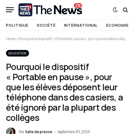
POLITIQUE
SOCIÉTÉ
INTERNATIONAL
ECONOMIE
Home
»
Pourquoi le dispositif « Portable en pause », pour que les élèves déposent leur téléphone dans des casiers, a été ignoré par la plupart des collèges
EDUCATION
Pourquoi le dispositif
« Portable en pause », pour
que les élèves déposent leur
téléphone dans des casiers, a
été ignoré par la plupart des
collèges
Par
Salle de presse
septembre 30, 2025