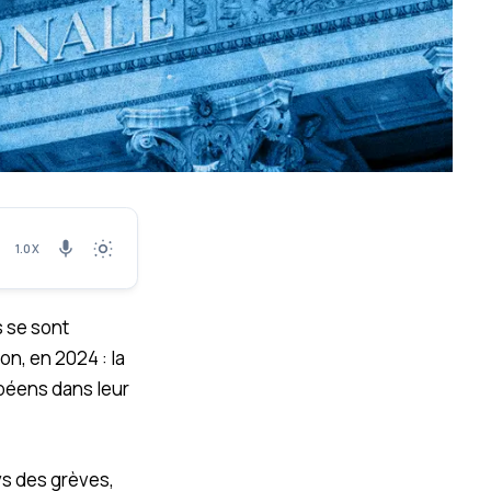
1.0X
s se sont
n, en 2024 : la
opéens dans leur
ays des grèves,