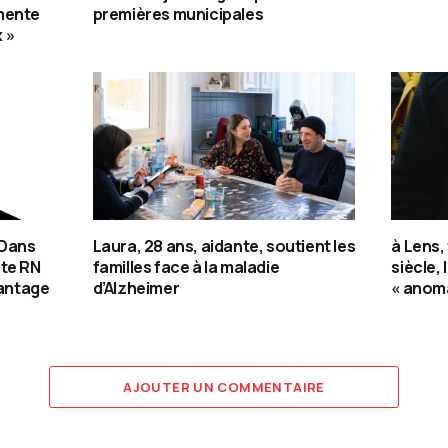
mente
premières municipales
 »
 Dans
Laura, 28 ans, aidante, soutient les
à Lens,
ote RN
familles face à la maladie
siècle, 
vantage
d’Alzheimer
« anoma
AJOUTER UN COMMENTAIRE