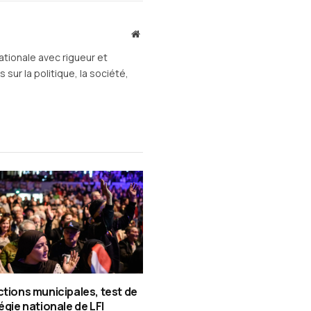
mail
Site
web
ationale avec rigueur et
sur la politique, la société,
ctions municipales, test de
tégie nationale de LFI