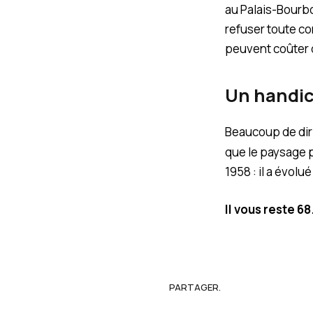
au Palais-Bourbon
refuser toute c
peuvent coûter 
Un handic
Beaucoup de diri
que le paysage p
1958 : il a évolu
Il vous reste 6
PARTAGER.