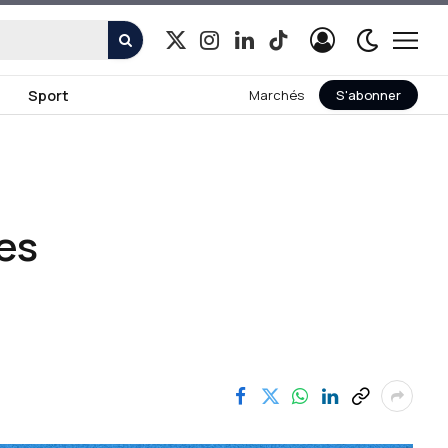
X
Instagram
LinkedIn
TikTok
(Twitter)
Sport
Marchés
S'abonner
ues