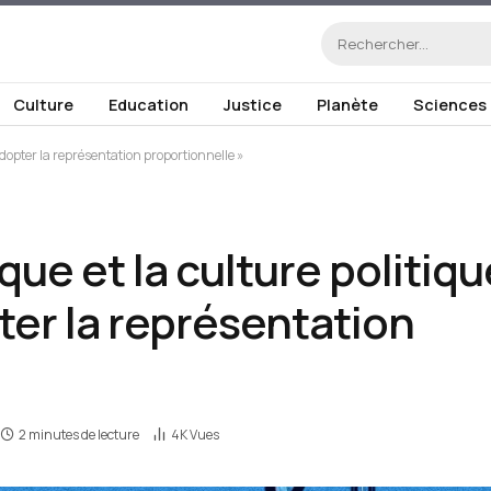
Culture
Education
Justice
Planète
Sciences
 adopter la représentation proportionnelle »
que et la culture politiq
pter la représentation
2 minutes de lecture
4K
Vues