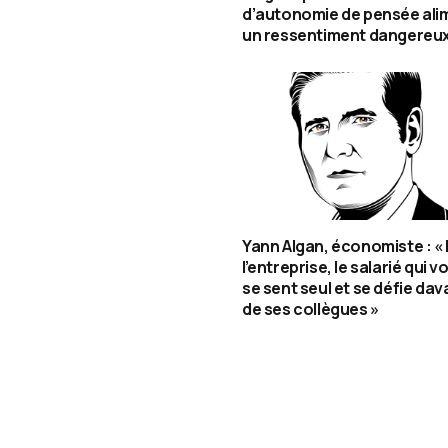
d’autonomie de pensée ali
un ressentiment dangereux
Yann Algan, économiste : «
l’entreprise, le salarié qui v
se sent seul et se défie da
de ses collègues »