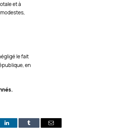
otale et à
e modestes,
gligé le fait
épublique, en
onnés.
st
LinkedIn
Tumblr
E-