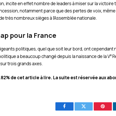
, incite en effet nombre de leaders à miser sur la victoire t
oncession, notamment parce que des pertes de voix, mêm
de très nombreux sièges à l’Assemblée nationale.
ap pour la France
geants politiques, quel que soit leur bord, ont cependant né
e
olitique a beaucoup changé depuis la naissance de la V
R
é sur trois grands axes.
8.82% de cet article à lire. La suite est réservée aux ab
Facebook
Twitter
Pintere