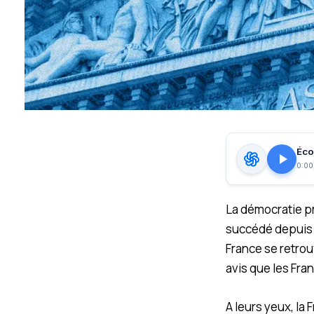
Écou
0:00
L
a démocratie pr
succédé depuis l
France se retrou
avis que les Fra
A leurs yeux, la 