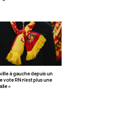
 ville à gauche depuis un
le vote RN n’est plus une
lie »