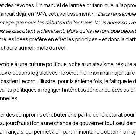
et des révoltes. Un manuel de l’armée britannique, à l’appr
nçait déjà, en 1944, cet avertissement :
« Dans l’ensemble,
ntage que nous les débats intellectuels. Vous aurez souve
s se disputent violemment, alors qu’ils ne font que débatt
me les idées préfère en effet les principes – et donc la clar
et dure au méli-mélo du réel.
emble à une culture politique, voire à un atavisme, résulte
aux élections législatives : le scrutin uninominal majoritaire
stien Lecornu illustre, pour la énième fois, le fait que le d
ants politiques à négliger l’intérêt supérieur du pays au pr
nnelles.
r des compromis et rebuter une partie de l’électorat pour 
aujourd’hui si l’on a une chance de gouverner tout seul dem
 français, qui permet à un parti minoritaire d’obtenir la ma