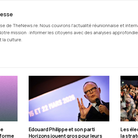
resse
sse de TheNews.re. Nous couvrons l'actualité réunionnaise et intern
Notre mission : informer les citoyens avec des analyses approfondies 
 la culture.
de
Edouard Philippe et son parti
Les éle
e forme
Horizons jouent gros pour leurs
la stra