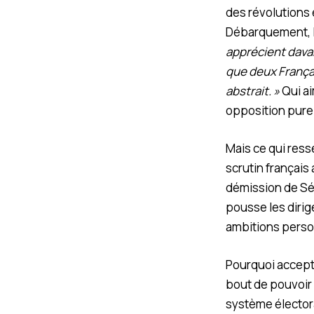
des révolutions 
Débarquement, la
apprécient dava
que deux Françai
abstrait. »
Qui ai
opposition pure 
Mais ce qui ress
scrutin français 
démission de Séba
pousse les dirige
ambitions perso
Pourquoi accepte
bout de pouvoir 
système électoral