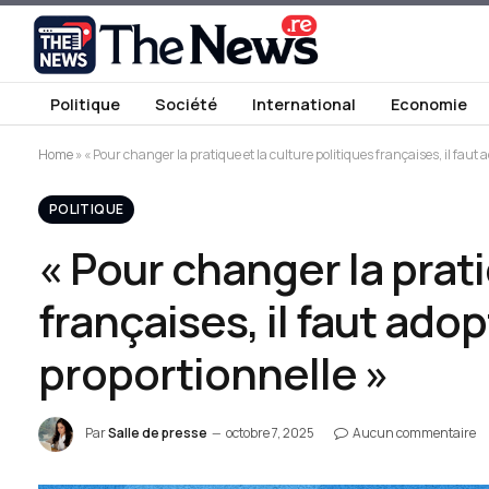
Politique
Société
International
Economie
Home
»
« Pour changer la pratique et la culture politiques françaises, il faut
POLITIQUE
« Pour changer la prati
françaises, il faut ado
proportionnelle »
Par
Salle de presse
octobre 7, 2025
Aucun commentaire