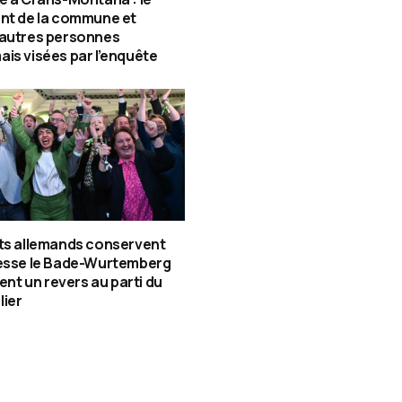
nt de la commune et
 autres personnes
is visées par l’enquête
ts allemands conservent
tesse le Bade-Wurtemberg
gent un revers au parti du
lier