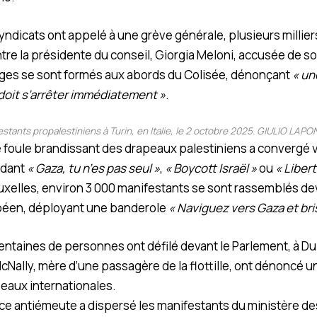
s syndicats ont appelé à une grève générale, plusieurs milli
tre la présidente du conseil, Giorgia Meloni, accusée de sou
ges se sont formés aux abords du Colisée, dénonçant
« un
doit s’arrêter immédiatement »
.
stants propalestiniens à Turin, en Italie, le 2 octobre 2025.
GIULIO LAPON
 foule brandissant des drapeaux palestiniens a convergé v
ndant
« Gaza, tu n’es pas seul »
,
« Boycott Israël »
ou
« Libert
ruxelles, environ 3 000 manifestants se sont rassemblés de
péen, déployant une banderole
« Naviguez vers Gaza et bri
centaines de personnes ont défilé devant le Parlement, à Du
ally, mère d’une passagère de la flottille, ont dénoncé u
 eaux internationales.
lice antiémeute a dispersé les manifestants du ministère de