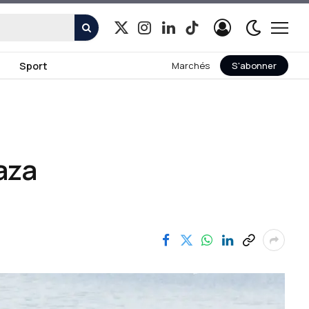
X
Instagram
LinkedIn
TikTok
(Twitter)
Sport
Marchés
S'abonner
Gaza