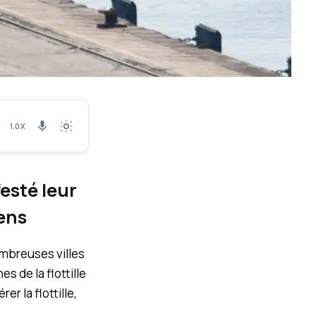
1.0X
esté leur
iens
ombreuses villes
s de la flottille
er la flottille,