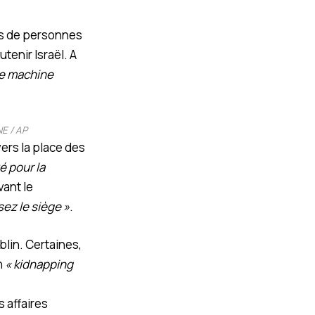
ers de personnes
tenir Israël. A
e machine
E / AP
ers la place des
é pour la
vant le
sez le siège »
.
blin. Certaines,
n
« kidnapping
s affaires