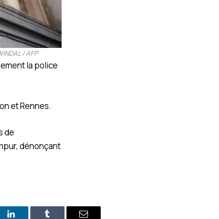
WINDAL / AFP
vement la police
Lyon et Rennes.
s de
umpur, dénonçant