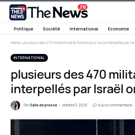
Politique
Société
International
Economie
Home
»
plusieurs des 470 militants de la flottille pour Gaza interpellés par Is
INTERNATIONAL
plusieurs des 470 milit
interpellés par Israël 
Par
Salle de presse
octobre 3, 2025
Aucun commentaire