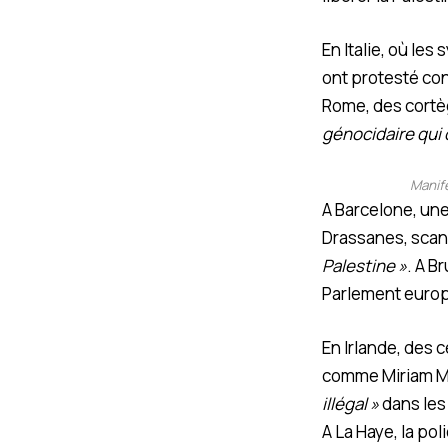
En Italie, où le
ont protesté con
Rome, des cortè
génocidaire qui 
Manife
A Barcelone, une
Drassanes, sca
Palestine »
. A B
Parlement euro
En Irlande, des 
comme Miriam McN
illégal »
dans les
A La Haye, la po