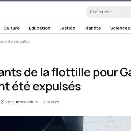
Culture
Education
Justice
Planète
Sciences
raël ont été expulsés
ants de la flottille pour 
ont été expulsés
2 minutes de lecture
2K
Vues