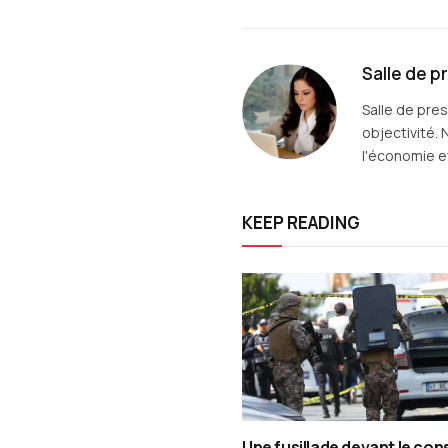
Salle de p
Salle de pre
objectivité. 
l'économie et
KEEP READING
Une fusillade devant le con