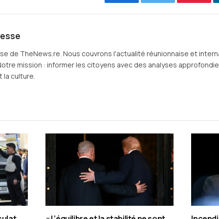
Facebook
Twitter
Pintere
resse
sse de TheNews.re. Nous couvrons l'actualité réunionnaise et intern
Notre mission : informer les citoyens avec des analyses approfondies 
 la culture.
sulat
« L’équilibre et la stabilité ne sont
Incendi