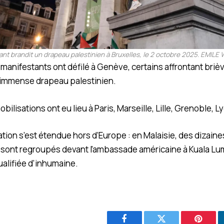
nt brandit un drapeau palestinien à Bruxelles, le 2 octobre 2025.
EMILE 
 manifestants ont défilé à Genève, certains affrontant briè
 immense drapeau palestinien.
bilisations ont eu lieu à Paris, Marseille, Lille, Grenoble, 
tation s’est étendue hors d’Europe : en Malaisie, des dizaine
 sont regroupés devant l’ambassade américaine à Kuala L
alifiée d’inhumaine.