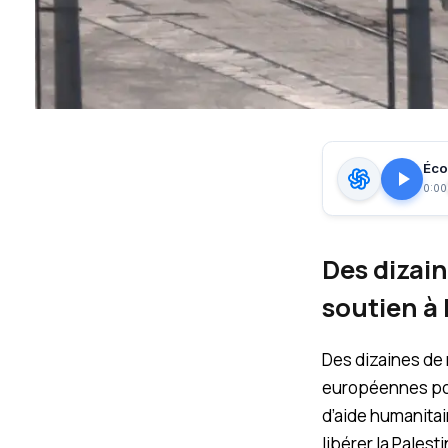
Écou
0:00
Des dizain
soutien à 
Des dizaines de 
européennes pour
d’aide humanitair
libérer la Palesti