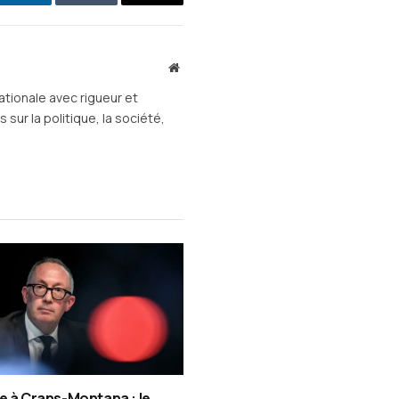
st
LinkedIn
Tumblr
E-
mail
Site
web
ationale avec rigueur et
sur la politique, la société,
e à Crans-Montana : le