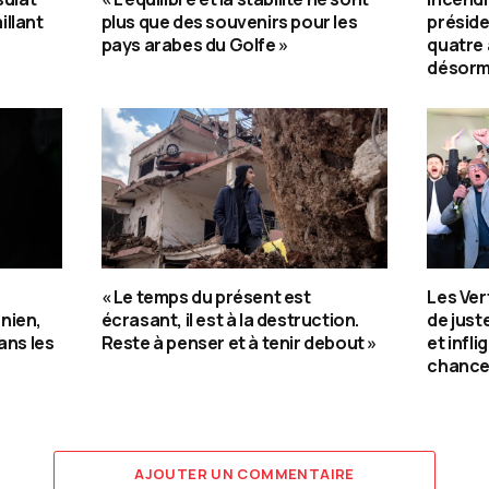
illant
plus que des souvenirs pour les
préside
pays arabes du Golfe »
quatre
désorma
« Le temps du présent est
Les Ver
nien,
écrasant, il est à la destruction.
de jus
ans les
Reste à penser et à tenir debout »
et infli
chance
AJOUTER UN COMMENTAIRE