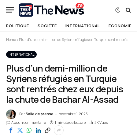
POLITIQUE
SOCIÉTÉ
INTERNATIONAL
ECONOMIE
Home
»
Plus d’un demi-million de Syriens réfugiés en Turquie sont rentrés chez eux depuis la chute de Bachar Al-Assad
INTERNATIONAL
Plus d’un demi-million de
Syriens réfugiés en Turquie
sont rentrés chez eux depuis
la chute de Bachar Al-Assad
Par
Salle de presse
novembre 1, 2025
Aucun commentaire
1 minute de lecture
3K
Vues