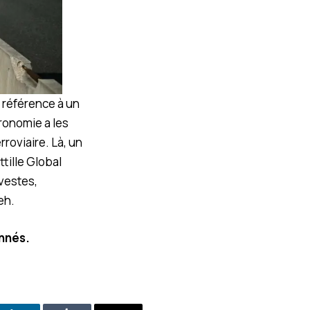
n référence à un
ronomie a les
roviaire. Là, un
tille Global
vestes,
eh.
onnés.