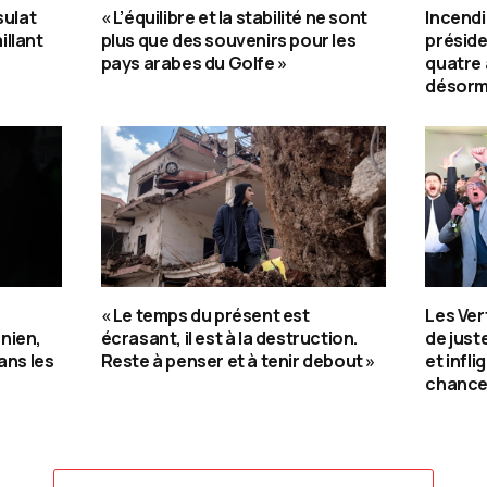
sulat
« L’équilibre et la stabilité ne sont
Incendi
illant
plus que des souvenirs pour les
préside
pays arabes du Golfe »
quatre
désorma
« Le temps du présent est
Les Ver
nien,
écrasant, il est à la destruction.
de jus
ans les
Reste à penser et à tenir debout »
et infli
chance