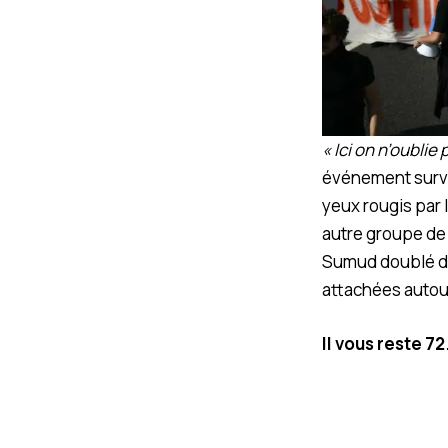
« Ici on n’oublie
événement surven
yeux rougis par 
autre groupe de 
Sumud doublé de
attachées autour
Il vous reste 7