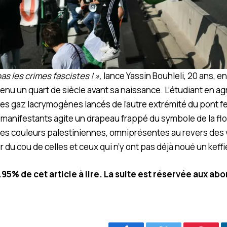
 pas les crimes fascistes ! »,
lance Yassin Bouhleli, 20 ans, e
u un quart de siècle avant sa naissance. L’étudiant en ag
les gaz lacrymogènes lancés de l’autre extrémité du pont fer
manifestants agite un drapeau frappé du symbole de la flot
s couleurs palestiniennes, omniprésentes au revers des 
 du cou de celles et ceux qui n’y ont pas déjà noué un keffi
2.95% de cet article à lire. La suite est réservée aux ab