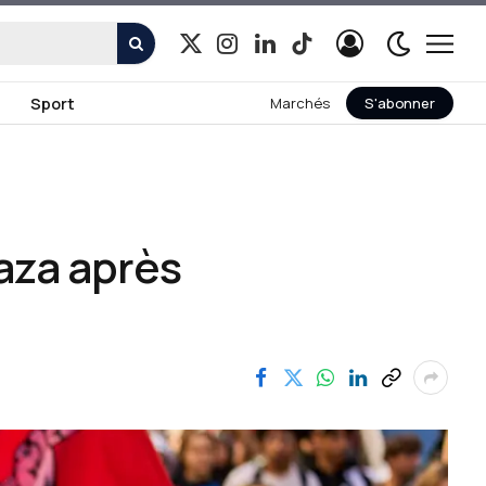
X
Instagram
LinkedIn
TikTok
(Twitter)
Sport
Marchés
S'abonner
Gaza après