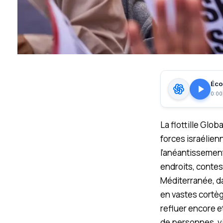
Écou
0:00
La flottille Glob
forces israélienn
l’anéantissement
endroits, contest
Méditerranée, da
en vastes cortèg
refluer encore e
de personnes, vi