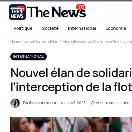
Politique
Société
International
Economie
Home
»
Nouvel élan de solidarité internationale avec Gaza après l’interception 
INTERNATIONAL
Nouvel élan de solidar
l’interception de la flot
Par
Salle de presse
octobre 3, 2025
Aucun commentaire