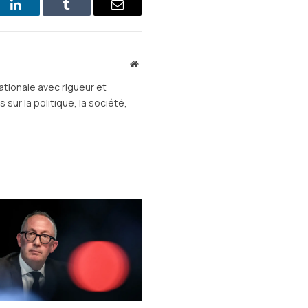
st
LinkedIn
Tumblr
E-
mail
Site
web
ationale avec rigueur et
sur la politique, la société,