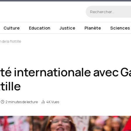
Culture
Education
Justice
Planète
Sciences
de la flottille
ité internationale avec 
tille
2 minutes de lecture
4K
Vues