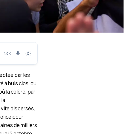
1.0X
ceptée par les
té à huis clos, où
ù la colère, par
 la
vite dispersés,
police pour
ines de milliers
eudi 2 octobre,