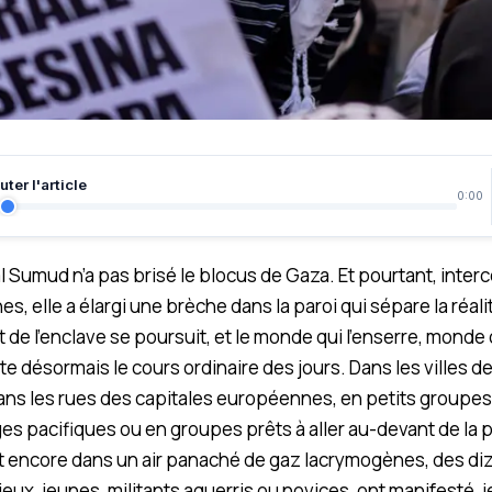
ter l'article
0:00
al Sumud n’a pas brisé le blocus de Gaza. Et pourtant, inter
es, elle a élargi une brèche dans la paroi qui sépare la réali
 de l’enclave se poursuit, et le monde qui l’enserre, monde o
e désormais le cours ordinaire des jours. Dans les villes de
ns les rues des capitales européennes, en petits groupes 
es pacifiques ou en groupes prêts à aller au-devant de la 
t encore dans un air panaché de gaz lacrymogènes, des diza
eux, jeunes, militants aguerris ou novices, ont manifesté, j