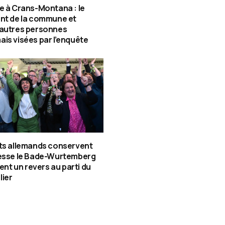
e à Crans-Montana : le
nt de la commune et
 autres personnes
is visées par l’enquête
ts allemands conservent
tesse le Bade-Wurtemberg
gent un revers au parti du
lier