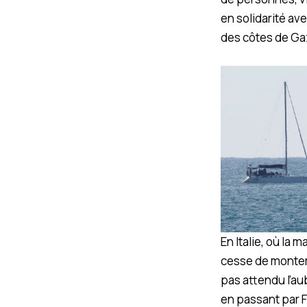
en solidarité av
des côtes de Gaz
En Italie, où la 
cesse de monter d
pas attendu l’au
en passant par F