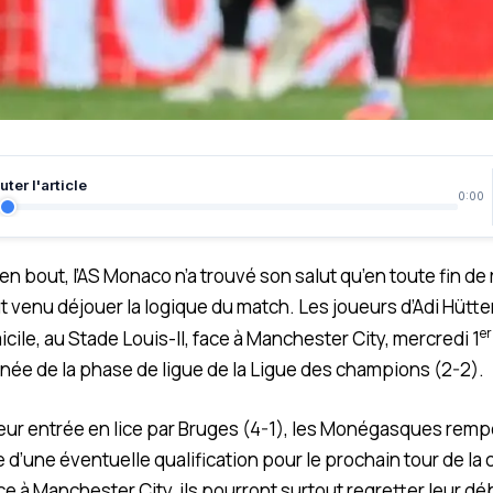
ter l'article
0:00
n bout, l’AS Monaco n’a trouvé son salut qu’en toute fin de
t venu déjouer la logique du match. Les joueurs d’Adi Hütter
er
cile, au Stade Louis-II, face à Manchester City, mercredi 1
née de la phase de ligue de la Ligue des champions (2-2).
leur entrée en lice par Bruges (4-1), les Monégasques remp
 d’une éventuelle qualification pour le prochain tour de la
 à Manchester City, ils pourront surtout regretter leur dé