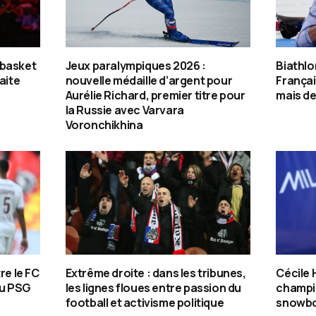
 basket
Jeux paralympiques 2026 :
Biathlo
aite
nouvelle médaille d’argent pour
Françai
Aurélie Richard, premier titre pour
mais de
la Russie avec Varvara
Voronchikhina
re le FC
Extrême droite : dans les tribunes,
Cécile
du PSG
les lignes floues entre passion du
champi
football et activisme politique
snowbo