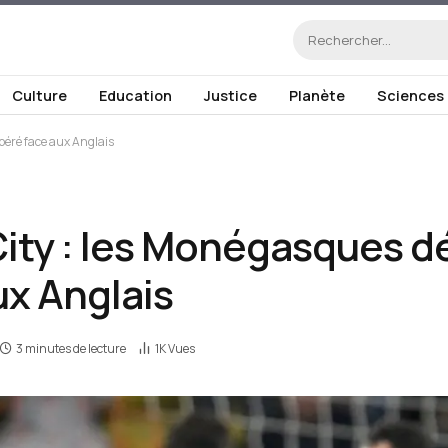
Culture
Education
Justice
Planète
Sciences
éré face aux Anglais
ty : les Monégasques d
ux Anglais
3 minutes de lecture
1K
Vues