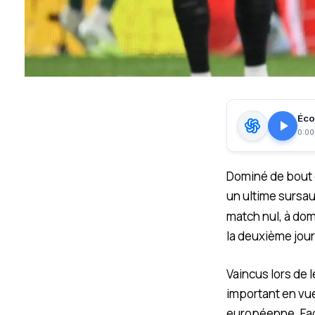
Écou
0:00
Dominé de bout e
un ultime sursau
match nul, à domi
la deuxième jour
Vaincus lors de 
important en vue
européenne. Face