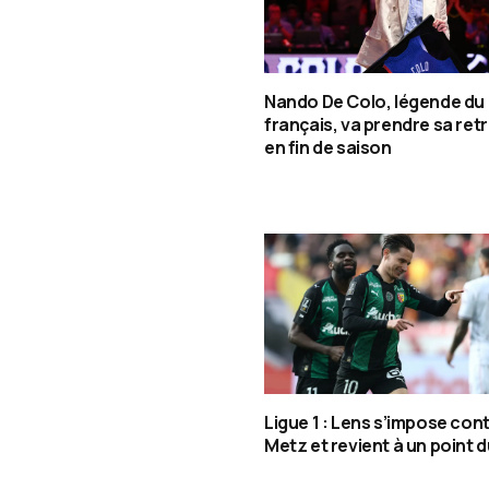
Nando De Colo, légende du
français, va prendre sa retr
en fin de saison
Ligue 1 : Lens s’impose cont
Metz et revient à un point 