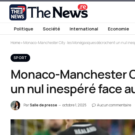
Politique
Société
International
Economie
Home
»
Monaco-Manchester City : les Monégasques décrochent un nul inesp
SPORT
Monaco-Manchester Ci
un nul inespéré face a
Par
Salle de presse
octobre 1, 2025
Aucun commentaire