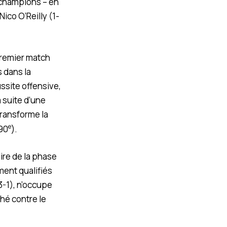
 champions – en
ico O’Reilly (1-
premier match
s dans la
ssite offensive,
 suite d’une
transforme la
e
 90
).
ire de la phase
ment qualifiés
3-1), n’occupe
ché contre le