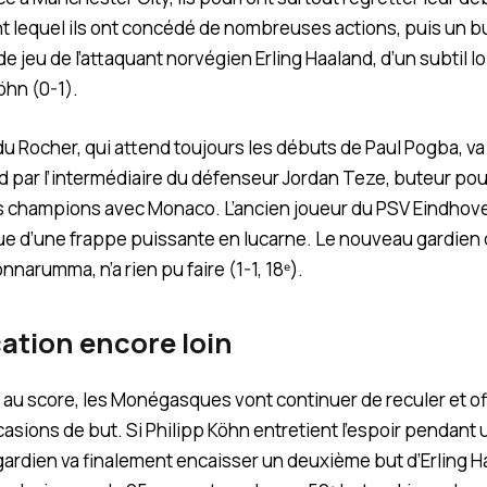
t lequel ils ont concédé de nombreuses actions, puis un b
e jeu de l’attaquant norvégien Erling Haaland, d’un subtil 
öhn (0-1).
du Rocher, qui attend toujours les débuts de Paul Pogba, va 
d par l’intermédiaire du défenseur Jordan Teze, buteur pou
s champions avec Monaco. L’ancien joueur du PSV Eindhoven
que d’une frappe puissante en lucarne. Le nouveau gardie
onnarumma, n’a rien pu faire (1-1, 18ᵉ).
cation encore loin
 au score, les Monégasques vont continuer de reculer et offr
asions de but. Si Philipp Köhn entretient l’espoir pendan
 gardien va finalement encaisser un deuxième but d’Erling 