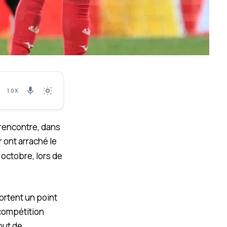
1.0X
 rencontre, dans
 ont arraché le
octobre, lors de
ortent un point
 compétition
but de