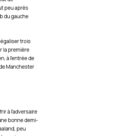
ut peu après
lob du gauche
égaliser trois
r la première
, à l’entrée de
n de Manchester
ir à l’adversaire
t une bonne demi-
Haaland, peu