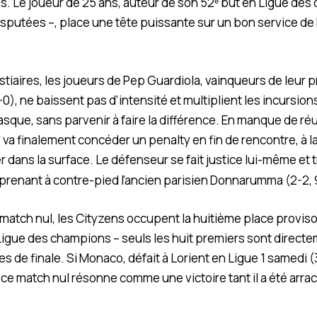
s. Le joueur de 25 ans, auteur de son 52ᵉ but en Ligue des
sputées –, place une tête puissante sur un bon service de N
stiaires, les joueurs de Pep Guardiola, vainqueurs de leur 
0), ne baissent pas d’intensité et multiplient les incursion
ue, sans parvenir à faire la différence. En manque de réu
va finalement concéder un penalty en fin de rencontre, à la
er dans la surface. Le défenseur se fait justice lui-même et 
 prenant à contre-pied l’ancien parisien Donnarumma (2-2,
match nul, les Cityzens occupent la huitième place proviso
a Ligue des champions – seuls les huit premiers sont directe
es de finale. Si Monaco, défait à Lorient en Ligue 1 samedi (
, ce match nul résonne comme une victoire tant il a été arra