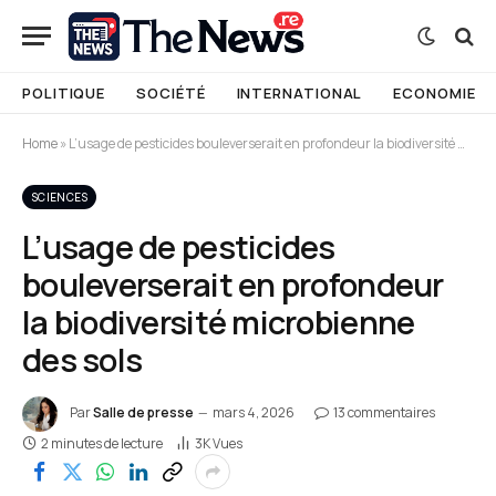
POLITIQUE
SOCIÉTÉ
INTERNATIONAL
ECONOMIE
Home
»
L’usage de pesticides bouleverserait en profondeur la biodiversité microbienne des sols
SCIENCES
L’usage de pesticides
bouleverserait en profondeur
la biodiversité microbienne
des sols
Par
Salle de presse
mars 4, 2026
13 commentaires
2 minutes de lecture
3K
Vues