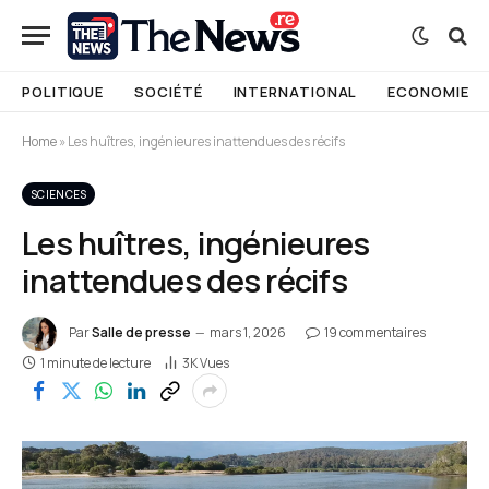
POLITIQUE
SOCIÉTÉ
INTERNATIONAL
ECONOMIE
Home
»
Les huîtres, ingénieures inattendues des récifs
SCIENCES
Les huîtres, ingénieures
inattendues des récifs
Par
Salle de presse
mars 1, 2026
19 commentaires
1 minute de lecture
3K
Vues