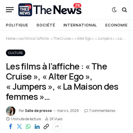
POLITIQUE
SOCIÉTÉ
INTERNATIONAL
ECONOMIE
Home
»
Les films à l’affiche : « The Cruise », « Alter Ego », « Jumpers », « La Maison des femmes »…
CULTURE
Les films à l’affiche : « The
Cruise », « Alter Ego »,
« Jumpers », « La Maison des
femmes »…
Par
Salle de presse
mars 4, 2026
7 commentaires
1 minute de lecture
2K
Vues