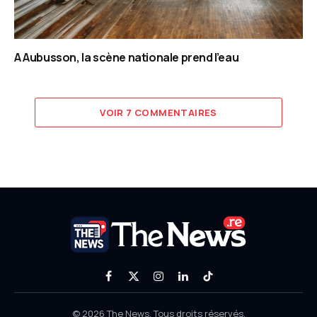
A Aubusson, la scène nationale prend l’eau
VOIR 7 COMMENTAIRES
Facebook
X
Instagram
LinkedIn
TikTok
(Twitter)
© 2026 The News. Tous droits réservés.