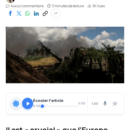
Aucun commentaire
3 minutes de lecture
3K
Vues
Écouter l'article
1.0X
0:00
0:00
Il est « crucial » que l’Europe