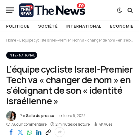
POLITIQUE
SOCIÉTÉ
INTERNATIONAL
ECONOMIE
Home
»
L’équipe cycliste Israel-Premier Tech va « changer de nom » en s’éloignant de son « identité israélienne »
INTERNATIONAL
L’équipe cycliste Israel-Premier
Tech va « changer de nom » en
s’éloignant de son « identité
israélienne »
Par
Salle de presse
octobre 6, 2025
Aucun commentaire
2 minutes de lecture
4K
Vues