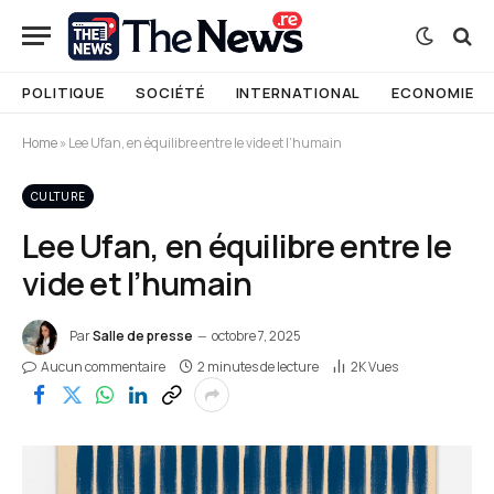
POLITIQUE
SOCIÉTÉ
INTERNATIONAL
ECONOMIE
Home
»
Lee Ufan, en équilibre entre le vide et l’humain
CULTURE
Lee Ufan, en équilibre entre le
vide et l’humain
Par
Salle de presse
octobre 7, 2025
Aucun commentaire
2 minutes de lecture
2K
Vues