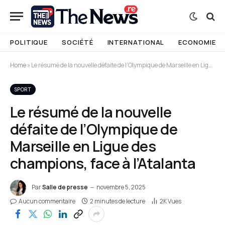
POLITIQUE
SOCIÉTÉ
INTERNATIONAL
ECONOMIE
Home
»
Le résumé de la nouvelle défaite de l’Olympique de Marseille en Ligue des champions, face à l’Atalanta
SPORT
Le résumé de la nouvelle
défaite de l’Olympique de
Marseille en Ligue des
champions, face à l’Atalanta
Par
Salle de presse
novembre 5, 2025
Aucun commentaire
2 minutes de lecture
2K
Vues