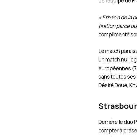
de l’équipe de F
« Ethan a de la p
finition parce qu
complimenté son
Le match paraiss
un match nul log
européennes (7
sans toutes ses
Désiré Doué, Khv
Strasbourg
Derrière le duo 
compter à présen