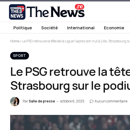
Politique
Société
International
Economie
Home
»
Le PSG retrouve la tête de la Ligue 1 après son nul à Lille, Strasbourg 
SPORT
Le PSG retrouve la tête 
Strasbourg sur le pod
Par
Salle de presse
octobre 6, 2025
Aucun commentaire