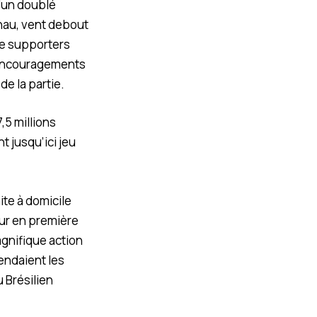
d’un doublé
inau, vent debout
de supporters
 encouragements
de la partie.
,5 millions
 jusqu’ici jeu
ite à domicile
 dur en première
agnifique action
tendaient les
 Brésilien