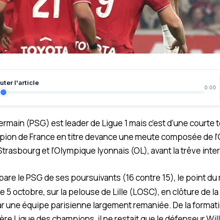
ter l'article
0:00
ermain (PSG) est leader de Ligue 1 mais c’est d’une courte t
ion de France en titre devance une meute composée de l
Strasbourg et l’Olympique lyonnais (OL), avant la trêve inte
pare le PSG de ses poursuivants (16 contre 15), le point du 
5 octobre, sur la pelouse de Lille (LOSC), en clôture de la
r une équipe parisienne largement remaniée. De la format
ière Ligue des champions, il ne restait que le défenseur Will