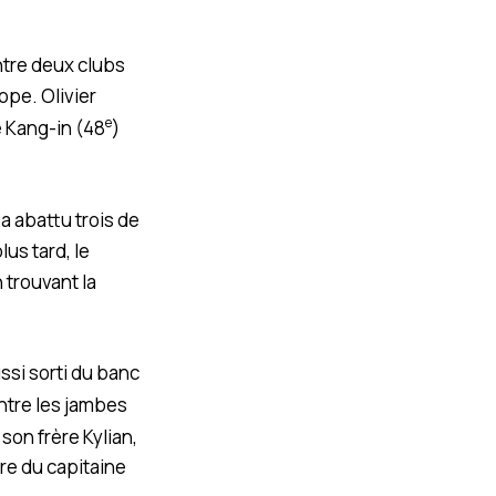
ntre deux clubs
pe. Olivier
e
e Kang-in (48
)
a abattu trois de
us tard, le
 trouvant la
ussi sorti du banc
ntre les jambes
son frère Kylian,
ère du capitaine