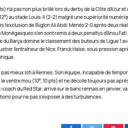
pts) n’a pas non plus brillé lors du derby de la Côte d’Azur et
e
12
) au stade Louis-II (2-2) malgré une supériorité numéri
s l’exclusion de l’Aiglon Ali Abdi. Menés 2-0 après deux réa
s Monégasques s’en sont remis à deux penaltys d’Ansu Fati 
ge du Barça domine le classement des buteurs de Ligue 1 ave
rustrer l’entraîneur de Nice, Franck Haise, sous pression ap
phique.
 pas mieux loti à Rennes. Son équipe, incapable de l’empor
e
 le ventre mou (10
, 10 pts) et ne décolle toujours pas après
-coach du Red Star, arrivé sur le banc rennais en janvier, va
tions pour ne pas s’exposer à des turbulences.