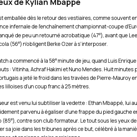
yeux de Kylian Mbappé
st emballée dès le retour des vestiaires, comme souvent e
ence infernale de l’enchaînement championnat-coupe d’Euro
e
manqué de peu un retourné acrobatique (47
), avant que Le
e
cola (56
) n’obligent Berke Ozer à s’interposer.
e
atch a commencé à la 58
minute de jeu, quand Luis Enrique 
outs : Vitinha, Achraf Hakimi et Nuno Mendes. Huit minutes pl
ortugais a jeté le froid dans les travées de Pierre-Mauroy en
s lilloises d’un coup franc à 25 mètres.
eur est venu lui subtiliser la vedette : Ethan Mbappé, lui a
apidement parvenu à égaliser d’une frappe du pied gauche e
e
o (85
), contre son club formateur. Le tout sous les yeux de 
ter sa joie dans les tribunes après ce but, célébré à la mani