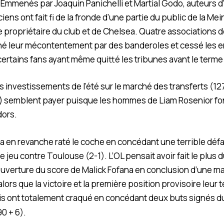
 Emmenés par Joaquin Panichelli et Martial Godo, auteurs 
iens ont fait fi de la fronde d’une partie du public de la Me
e propriétaire du club et de Chelsea. Quatre associations 
ché leur mécontentement par des banderoles et cessé les
certains fans ayant même quitté les tribunes avant le terme 
 investissements de l’été sur le marché des transferts (127
) semblent payer puisque les hommes de Liam Rosenior font
dors.
) a en revanche raté le coche en concédant une terrible défa
e jeu contre Toulouse (2-1). L’OL pensait avoir fait le plus
ouverture du score de Malick Fofana en conclusion d’une m
alors que la victoire et la première position provisoire leur 
is ont totalement craqué en concédant deux buts signés du
90 + 6).