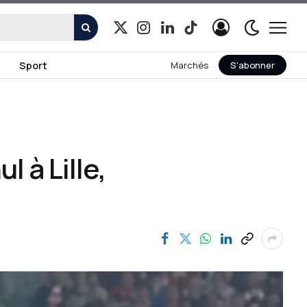
X
Instagram
LinkedIn
TikTok
(Twitter)
Sport
Marchés
S'abonner
l à Lille,