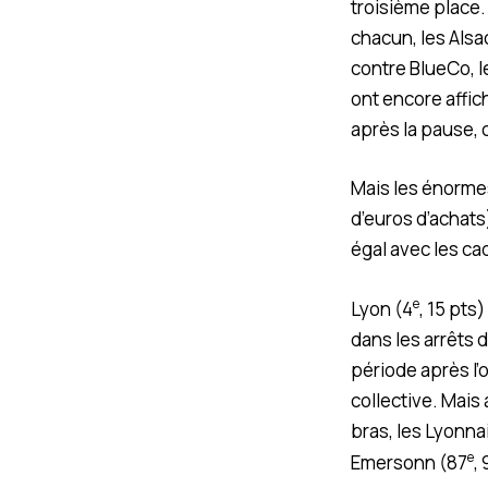
troisième place.
chacun, les Alsac
contre BlueCo, l
ont encore affi
après la pause, 
Mais les énormes
d’euros d’achats
égal avec les ca
e
Lyon (4
, 15 pts
dans les arrêts d
période après l’
collective. Mais 
bras, les Lyonna
e
Emersonn (87
, 