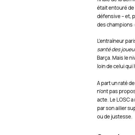
était entouré de
défensive – et, p
des champions :
L’entraîneur par
santé des joueu
Barça. Mais le ni
loin de celui qu
A part un raté de
n’ont pas propo
acte. Le LOSC a
par son ailier 
ou de justesse.