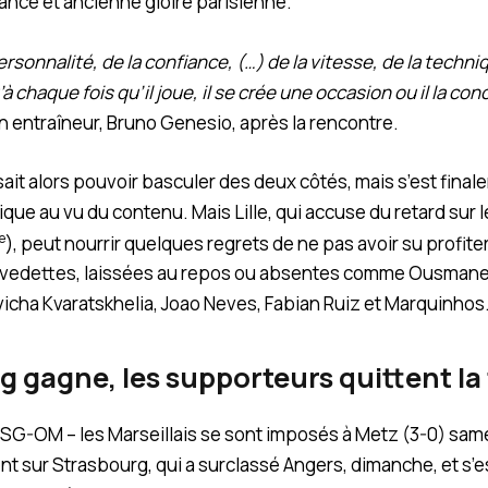
rance et ancienne gloire parisienne.
ersonnalité, de la confiance, (…) de la vitesse, de la techni
’à chaque fois qu’il joue, il se crée une occasion ou il la con
 entraîneur, Bruno Genesio, après la rencontre.
ait alors pouvoir basculer des deux côtés, mais s’est fina
ique au vu du contenu. Mais Lille, qui accuse du retard sur 
e
), peut nourrir quelques regrets de ne pas avoir su profit
 vedettes, laissées au repos ou absentes comme Ousman
icha Kvaratskhelia, Joao Neves, Fabian Ruiz et Marquinhos
 gagne, les supporteurs quittent la
PSG-OM – les Marseillais se sont imposés à Metz (3-0) samed
t sur Strasbourg, qui a surclassé Angers, dimanche, et s’est