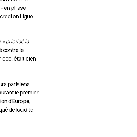
t – en phase
rcredi en Ligue
é
« priorisé la
é contre le
riode, était bien
eurs parisiens
urant le premier
ion d’Europe,
ué de lucidité