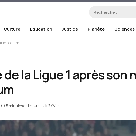
Culture
Education
Justice
Planète
Sciences
sur le podium
de la Ligue 1 après son nu
ium
5 minutes de lecture
3K
Vues