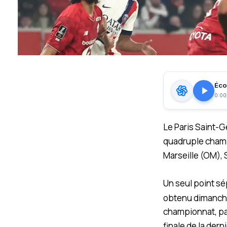
Écou
0:00
Le Paris Saint-G
quadruple champ
Marseille (OM), 
Un seul point sé
obtenu dimanche 
championnat, pa
finale de la dern