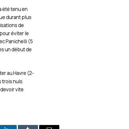
 a été tenu en
que durant plus
lisations de
pour éviter le
c Panichelli (5
rès un début de
ter au Havre (2-
 trois nuls
 devoir vite