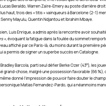
 Lucas Beraldo, Warren Zaïre-Emery au poste d’arrière droi
lus haut, trois des « titis » vainqueurs à Barcelone (2-1) me
 Senny Mayulu, Quentin Ndjantou et Ibrahim Mbaye.
isien, Luis Enrique, a admis après la rencontre avoir souhait
rs »
, évoquant la fatigue dans la foulée du sommet remport
veau affiché par ce Paris-là, du moins durant la première pé
i lui a permis de signer un superbe succès en Catalogne.
e
 Bradley Barcola, parti seul défier Berke Ozer (43
), les jou
sé grand-chose, malgré une possession favorable (66 %), d
 même donné l’impression de pouvoir faire douter le champ
supersonique Matias Fernandez-Pardo, qui a néanmoins manq