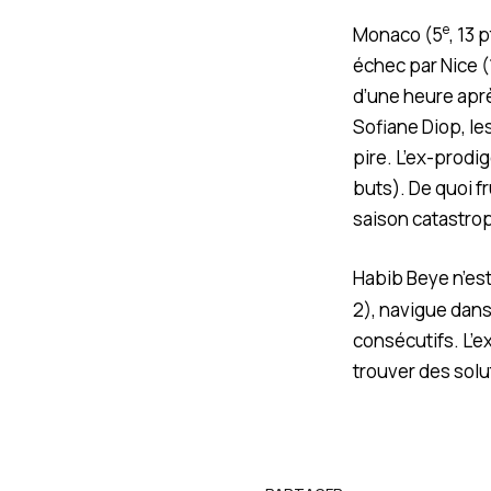
e
Monaco (5
, 13 
échec par Nice (
d’une heure aprè
Sofiane Diop, le
pire. L’ex-prodi
buts). De quoi f
saison catastro
Habib Beye n’est
2), navigue dans
consécutifs. L’ex
trouver des solu