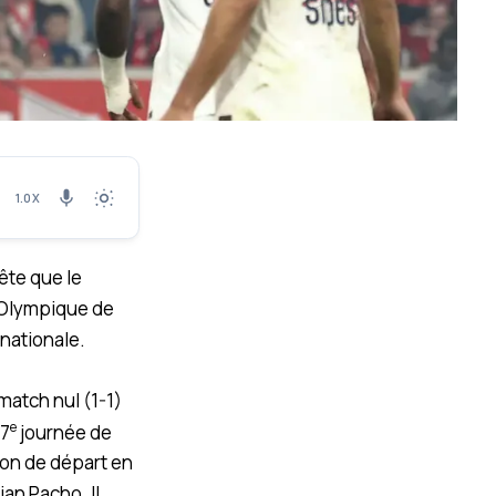
1.0X
ête que le
’Olympique de
rnationale.
match nul (1-1)
e
 7
journée de
ion de départ en
ian Pacho. Il