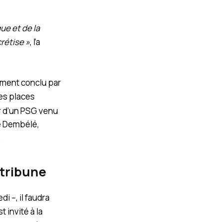
que et de la
crétise »
, l’a
lement conclu par
les places
er d’un PSG venu
e Dembélé,
.
 tribune
i –, il faudra
 invité à la