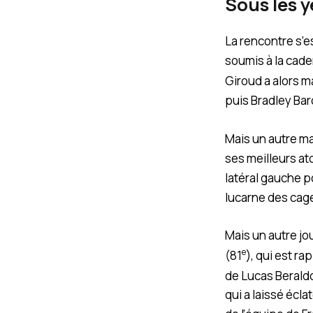
Sous les 
La rencontre s’e
soumis à la cad
Giroud a alors 
puis Bradley Bar
Mais un autre m
ses meilleurs at
latéral gauche p
lucarne des cage
Mais un autre jou
e
(81
), qui est r
de Lucas Berald
qui a laissé écla