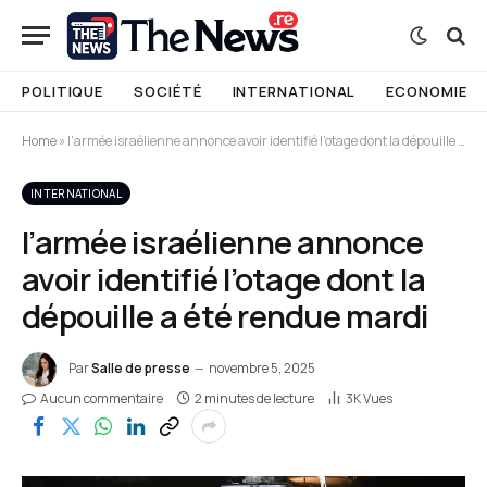
POLITIQUE
SOCIÉTÉ
INTERNATIONAL
ECONOMIE
Home
»
l’armée israélienne annonce avoir identifié l’otage dont la dépouille a été rendue mardi
INTERNATIONAL
l’armée israélienne annonce
avoir identifié l’otage dont la
dépouille a été rendue mardi
Par
Salle de presse
novembre 5, 2025
Aucun commentaire
2 minutes de lecture
3K
Vues