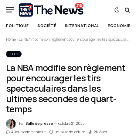
POLITIQUE
SOCIÉTÉ
INTERNATIONAL
ECONOMIE
Home
»
La NBA modifie son règlement pour encourager les tirs spectaculaires dans les ultimes secondes de quart-temps
SPORT
La NBA modifie son règlement
pour encourager les tirs
spectaculaires dans les
ultimes secondes de quart-
temps
Par
Salle de presse
octobre 21, 2025
Aucun commentaire
1 minute de lecture
2K
Vues